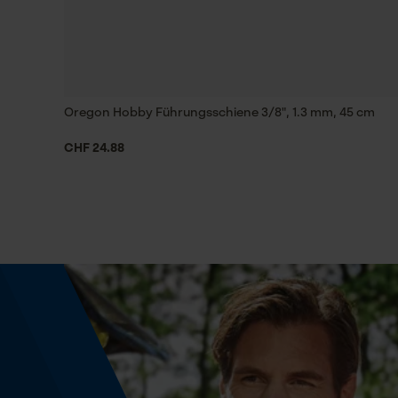
Technische Spezifikationen
Automatische Kettenschmierung
Nein
Oregon Hobby Führungsschiene 3/8", 1.3 mm, 45 cm
Phasenwender
CHF 24.88
Nein
Teilung
3/8" hobby
Treibgliedstärke/Nutbreite
0.05 in
Werkzeugloser Kettenwechsel