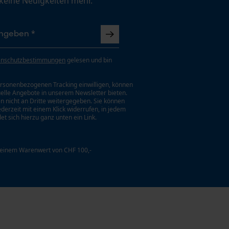
 keine Neuigkeiten mehr.
enschutzbestimmungen
gelesen und bin
rsonenbezogenen Tracking einwilligen, können
uelle Angebote in unserem Newsletter bieten.
n nicht an Dritte weitergegeben. Sie können
jederzeit mit einem Klick widerrufen, in jedem
et sich hierzu ganz unten ein Link.
 einem Warenwert von CHF 100,-