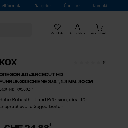
tellformular
Ratgeber
Über uns
Kontakt
Merkliste
Anmelden
Warenkorb
KOX
(0)
Oregon AdvanceCut HD
Führungsschiene 3/8", 1.3 mm, 30 cm
Best-Nr.: XX5002-1
Hohe Robustheit und Präzision, ideal für
anspruchsvolle Sägearbeiten
*
CHF 24.88