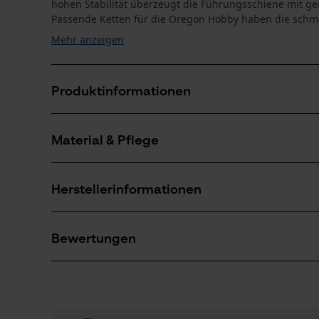
hohen Stabilität überzeugt die Führungsschiene mit ge
Passende Ketten für die Oregon Hobby haben die schmal
Mehr anzeigen
Produktinformationen
Material & Pflege
Produktdetails
Aktivitätstyp
Herstellerinformationen
Sägen
Material
Oregon Tool GmbH
Hauptmaterial
Bewertungen
Lise-Meitner-Str. 4
Stahl
Anzahl Teile
70736 Fellbach, Deutschland
1 Stk
Mail: info@kox.eu
Web: www.kox.eu
0
(0)
Tel: + 49 711 300 33 200
Artikelgewicht