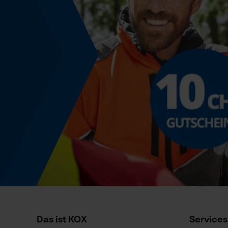
Nein
Energie & Leistung
Akku-Kapazitätsanzeige
Nein
Powerbank-Funktion
Nein
Nutzung & Gebrauch
Anwendungshinweis
Bitte achten Sie auf die richtige Kettenspannung
Überprüfen Sie die Schmierlochbohrung immer
Das ist KOX
Services
auf Sauberkeit und dass sie mit Fett bedeckt ist.