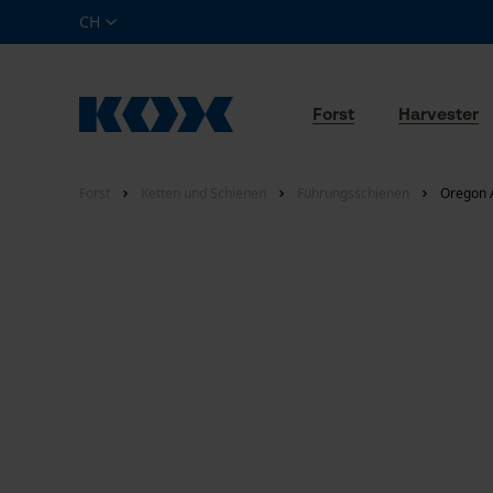
CH
Forst
Harvester
Forst
Ketten und Schienen
Führungsschienen
Oregon 