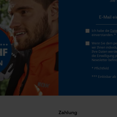
Sie
Gespeicherter Warenkorb
Persönliche Begrüßung
Geo-IP und User Detection
YouTube-Videos
Ich habe die
Dat
Akku/Batterie enthalten
einverstanden. *
Google Maps
Akku/Batterien nicht im Lieferumfang enthalten
Wenn Sie dem pe
Kontaktaufnahme per Chat
wir Ihnen individ
Ihre Daten werde
die Einwilligung 
Newsletter befind
Marketing Cookies
* Pflichtfeld
*** Einlösbar ab
Google Global Site Tag
Microsoft Advertising Universal Event
.
Tracking
Survicate
Zahlung