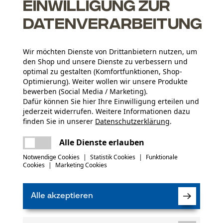
Einwilligung zur
ringem Gewicht aufgrund der Siliziumstahl Legierung.
e ...
Datenverarbeitung
Wir möchten Dienste von Drittanbietern nutzen, um
den Shop und unsere Dienste zu verbessern und
optimal zu gestalten (Komfortfunktionen, Shop-
Optimierung). Weiter wollen wir unsere Produkte
bewerben (Social Media / Marketing).
Dafür können Sie hier Ihre Einwilligung erteilen und
jederzeit widerrufen. Weitere Informationen dazu
finden Sie in unserer
Datenschutzerklärung
.
Altersgruppe
teilen
Erwachsener
Es ist ein Fehler aufgetreten. Bitte
Alle Dienste erlauben
versuchen Sie es erneut.
mail
Notwendige Cookies
|
Statistik Cookies
|
Funktionale
Oberflächenbeschichtung
Cookies
|
Marketing Cookies
(0)
Lackierte Oberfläche
Anzahl Treibglieder
44
Alle akzeptieren
Produkt weiterempfehlen
Branche