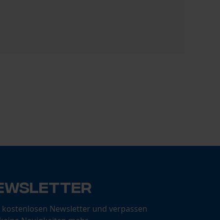
Oregon Hob
CHF 24.88
ewsletter
 kostenlosen Newsletter und verpassen