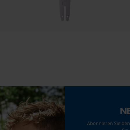
Häckselfunktion
Statistik Cookies
Nein
Schrägschnitt
Econda Analytics
Nein
Mouseflow Web Analytics Tool
Fact-Finder Tracking
Treibglied Nutstärke MM
1.3 mm
Funktionale Cookies
Werkzeuglose Kettenspannung
Nein
N
Loop54 Personalization
Abonnieren Sie den
Personalisierte Startseite