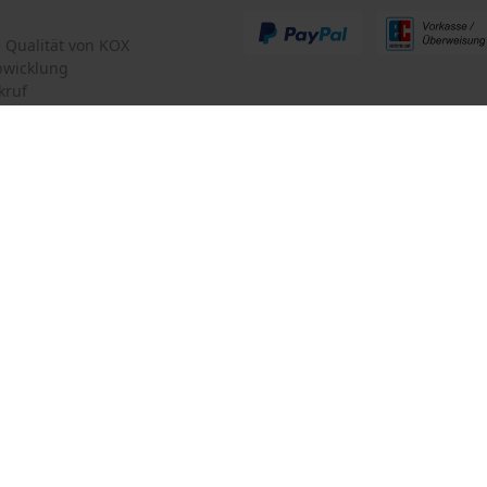
te Qualität von KOX
bwicklung
kruf
mular
Oregon Tool GmbH
mular
KOX – Partner in Forst und Garte
Zentrale:
Führungsschienen-Typ
Lise-Meitner-Str. 4
AdvanceCut HD
iderrufen
D-70736 Fellbach
Retouren-Adresse:
Beim Erlenwäldchen 14/2
71522 Backnang
Deutschland
Kettensägen-Modell
Victus VT 40, Victus VT 200E, Oleo-Mac Olympik