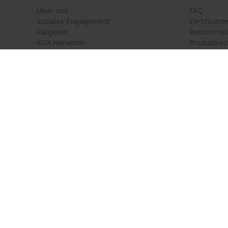
Über uns
FAQ
Soziales Engagement
Zertifizier
Ratgeber
Retourena
Farbgebung
KOX Harvester
Produktrüc
Newsletter-Anmeldung
Farbe
Grau-Rot
Land auswählen
Kontakt
Deutschland
France
Kontaktfor
Führungsschienen-Spezifikation
Österreich
Suisse
Bestellfor
Belgique
België
Newsletter
Führungsschienen-Anschluss
Nederland
A074
Vertrag w
Kettensägen-Spezifikation
Kettensägen Marke
Victus, Oleo-Mac Olympik, Metabo, Castor, Stihl,