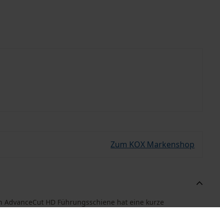
Zum KOX Markenshop
on AdvanceCut HD Führungsschiene hat eine kurze
nzin- und Elektrosägen im Hochleistungssegment. Trotz der