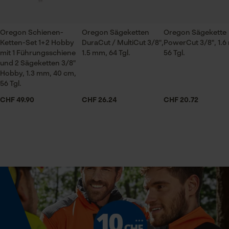
Prüfung setzen von Cookies
Jahreszeit
Session ID
Ganzjahresartikel
Oregon Schienen-
Oregon Sägeketten
Oregon Sägekette
Speichern der Auswahl zur
Ketten-Set 1+2 Hobby
DuraCut / MultiCut 3/8",
PowerCut 3/8", 1.6
Datenverarbeitung
mit 1 Führungsschiene
1.5 mm, 64 Tgl.
56 Tgl.
Econda Tag Manager
Lieferumfang
und 2 Sägeketten 3/8"
1 x Führungsschiene
Hobby, 1.3 mm, 40 cm,
56 Tgl.
CHF 49.90
CHF 26.24
CHF 20.72
Statistik Cookies
Volumen
338.76 in³
Econda Analytics
Größe & Maße
Mouseflow Web Analytics Tool
Schienenlänge
Fact-Finder Tracking
45 cm