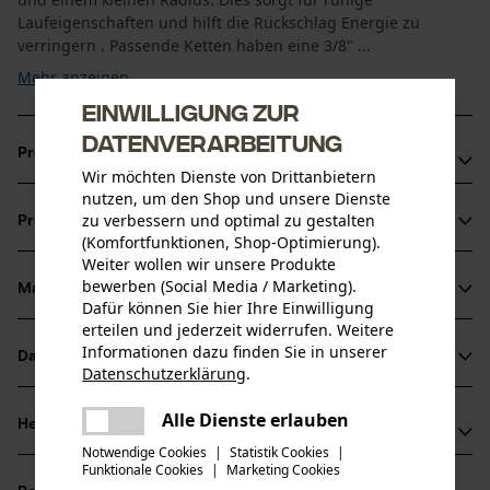
Laufeigenschaften und hilft die Rückschlag Energie zu
verringern . Passende Ketten haben eine 3/8" ...
Mehr anzeigen
Einwilligung zur
Datenverarbeitung
Produktvorteile
Wir möchten Dienste von Drittanbietern
nutzen, um den Shop und unsere Dienste
Kombiniert die hohe Stabilität mit einem geringen Gewicht
zu verbessern und optimal zu gestalten
Produktinformationen
dank Siliziumstahl-Legierung
(Komfortfunktionen, Shop-Optimierung).
Für eine höhere Schnittleistung und eine längere
Weiter wollen wir unsere Produkte
bewerben (Social Media / Marketing).
Lebensdauer von Schiene und Kette dank einer Sperre, die
Material & Pflege
Produktdetails
Dafür können Sie hier Ihre Einwilligung
das Schmiermittel dort hält, wo es gebraucht wird
erteilen und jederzeit widerrufen. Weitere
Ideal für die Landschafts- und Grundstückspflege,
Aktivitätstyp
Informationen dazu finden Sie in unserer
Datenblätter
Material
Datenschutzerklärung
.
Sägen
Baumschulen, Landwirte, Brennholz, den Bau/Abriss,
teilen
Herstellerdatenblatt (PDF)
öffentliche Arbeiten und die Feuerwehr
Es ist ein Fehler aufgetreten. Bitte
Alle Dienste erlauben
Hauptmaterial
Herstellerinformationen
teilen
versuchen Sie es erneut.
Stahl
Altersgruppe
Notwendige Cookies
|
Statistik Cookies
|
Funktionale Cookies
|
Marketing Cookies
mail
Hersteller
Erwachsener