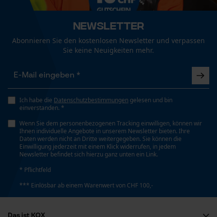
Funktionale Cookies
Technische Spezifikationen
Newsletter
Automatische Kettenschmierung
Nein
Abonnieren Sie den kostenlosen Newsletter und verpassen
Loop54 Personalization
Sie keine Neuigkeiten mehr.
Personalisierte Startseite
Eigenschaft
Gespeicherter Warenkorb
Robust, Hohe Stabilität, Hohe Schnittleistung, Lange
Persönliche Begrüßung
Lebensdauer
Ich habe die
Datenschutzbestimmungen
gelesen und bin
einverstanden. *
Geo-IP und User Detection
Wenn Sie dem personenbezogenen Tracking einwilligen, können wir
YouTube-Videos
Häckselfunktion
Ihnen individuelle Angebote in unserem Newsletter bieten. Ihre
Daten werden nicht an Dritte weitergegeben. Sie können die
Google Maps
Nein
Einwilligung jederzeit mit einem Klick widerrufen, in jedem
Newsletter befindet sich hierzu ganz unten ein Link.
Kontaktaufnahme per Chat
* Pflichtfeld
Phasenwender
Nein
*** Einlösbar ab einem Warenwert von CHF 100,-
Marketing Cookies
Das ist KOX