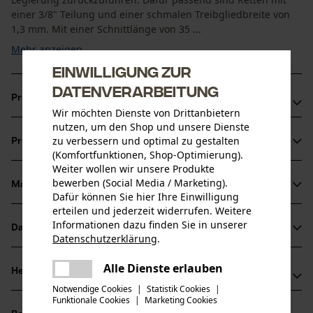
einer 3/8" Teilung und einer schmalen Treibgliedbreite von
1,3 mm. Mit einer Schnittlänge von 35 ...
Mehr anzeigen
Einwilligung zur
Datenverarbeitung
Produktvorteile
Wir möchten Dienste von Drittanbietern
nutzen, um den Shop und unsere Dienste
Kombiniert hohe Stabilität und geringes Gewicht durch
zu verbessern und optimal zu gestalten
Produktinformationen
Siliziumstahl-Legierung
(Komfortfunktionen, Shop-Optimierung).
Mit praktischer Sperre, die das Schmiermittel nicht
Weiter wollen wir unsere Produkte
bewerben (Social Media / Marketing).
entweichen lässt.
Material & Pflege
Produktdetails
Dafür können Sie hier Ihre Einwilligung
Erhöhte Lebensdauer und Schnittleistung von Kette und
erteilen und jederzeit widerrufen. Weitere
Schiene
Aktivitätstyp
Informationen dazu finden Sie in unserer
Datenblätter
Material
Datenschutzerklärung
.
Sägen
teilen
Produktsicherheitsdatenblatt (PDF)
Es ist ein Fehler aufgetreten. Bitte
Alle Dienste erlauben
Hauptmaterial
Herstellerinformationen
teilen
versuchen Sie es erneut.
Stahl
Altersgruppe
Notwendige Cookies
|
Statistik Cookies
|
Funktionale Cookies
|
Marketing Cookies
Oregon Tool GmbH
mail
Erwachsener