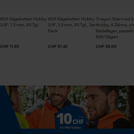
Prüfung setzen von Cookies
Treibglieder
Jahreszeit
sehr gute Qualität
Session ID
Ganzjahresartikel
KOX Sägeketten Hobby
KOX Sägeketten Hobby
Oregon Sternrad 3
Speichern der Auswahl zur
3/8", 1.3 mm, 50 Tgl.
3/8", 1.3 mm, 50 Tgl., 3er
Hobby, 6 Zähne, o
Datenverarbeitung
Pack
Nadellager, passen
Econda Tag Manager
Lieferumfang
Stihl Sägen
KOX Tri-Star Hobby Führungsschiene 3/8", 1.3 mm, 35 cm, 50
1 x Führungsschiene
Treibglieder
CHF 11.90
CHF 31.42
CHF 38.00
Statistik Cookies
Weitere Bewertungen anzeigen
Größe & Maße
Schienenlänge
35 cm
Econda Analytics
Mouseflow Web Analytics Tool
Technische Spezifikationen
Fact-Finder Tracking
Automatische Kettenschmierung
Nein