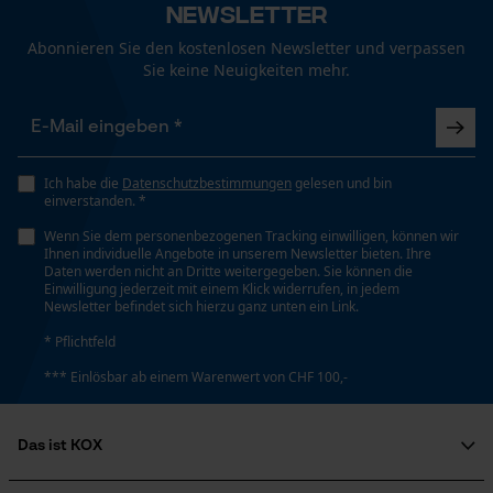
Newsletter
Funktionale Cookies
Abonnieren Sie den kostenlosen Newsletter und verpassen
Eigenschaft
Sie keine Neuigkeiten mehr.
Robust, Hohe Stabilität, Lange Lebensdauer
Loop54 Personalization
Personalisierte Startseite
Häckselfunktion
Gespeicherter Warenkorb
Ich habe die
Datenschutzbestimmungen
gelesen und bin
Nein
einverstanden. *
Persönliche Begrüßung
Wenn Sie dem personenbezogenen Tracking einwilligen, können wir
Geo-IP und User Detection
Ihnen individuelle Angebote in unserem Newsletter bieten. Ihre
Phasenwender
Daten werden nicht an Dritte weitergegeben. Sie können die
YouTube-Videos
Einwilligung jederzeit mit einem Klick widerrufen, in jedem
Nein
Newsletter befindet sich hierzu ganz unten ein Link.
Google Maps
* Pflichtfeld
Kontaktaufnahme per Chat
Schrägschnitt
*** Einlösbar ab einem Warenwert von CHF 100,-
Nein
Marketing Cookies
Das ist KOX
Teilung
Über uns