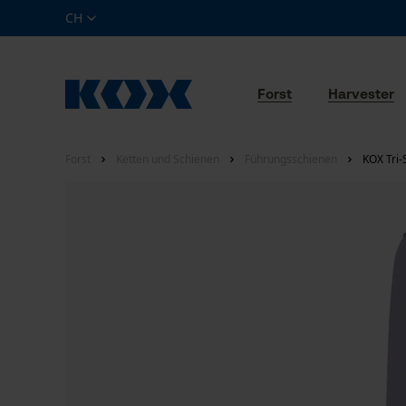
CH
Forst
Harvester
Forst
Ketten und Schienen
Führungsschienen
KOX Tri-