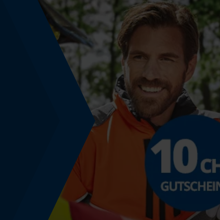
Nein
Energie & Leistung
Akku-Kapazitätsanzeige
Nein
Powerbank-Funktion
Nein
Nutzung & Gebrauch
Anwendungshinweis
Bitte achten Sie auf die richtige Kettenspannung
Überprüfen Sie die Schmierlochbohrung immer
auf Sauberkeit und dass sie mit Fett bedeckt ist.