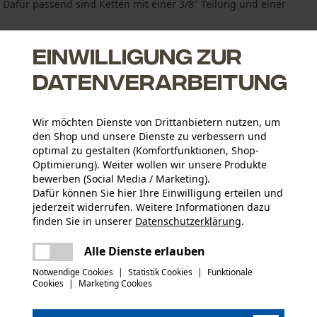
 Dafür passend sind Ketten mit einer 3/8" Teilung und einer
Einwilligung zur
Datenverarbeitung
Wir möchten Dienste von Drittanbietern nutzen, um
ch Siliziumstahl-Legierung
den Shop und unsere Dienste zu verbessern und
ntweichen lässt.
optimal zu gestalten (Komfortfunktionen, Shop-
 und Schiene
Optimierung). Weiter wollen wir unsere Produkte
bewerben (Social Media / Marketing).
Dafür können Sie hier Ihre Einwilligung erteilen und
jederzeit widerrufen. Weitere Informationen dazu
finden Sie in unserer
Datenschutzerklärung
.
Altersgruppe
teilen
Erwachsener
Es ist ein Fehler aufgetreten. Bitte
Alle Dienste erlauben
versuchen Sie es erneut.
mail
Notwendige Cookies
|
Statistik Cookies
|
Funktionale
Oberflächenbeschichtung
Cookies
|
Marketing Cookies
Lackierte Oberfläche
Anzahl Treibglieder
52