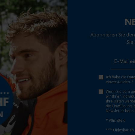
Nein
Loop54 Personalization
Personalisierte Startseite
N
Gespeicherter Warenkorb
Abonnieren Sie den
Persönliche Begrüßung
Akku/Batterie enthalten
Sie
Geo-IP und User Detection
Akku/Batterien nicht im Lieferumfang enthalten
YouTube-Videos
Google Maps
Kontaktaufnahme per Chat
Ich habe die
Dat
einverstanden. *
Wenn Sie dem pe
wir Ihnen individ
Marketing Cookies
Ihre Daten werde
die Einwilligung 
Newsletter befind
.
* Pflichtfeld
Google Global Site Tag
*** Einlösbar ab