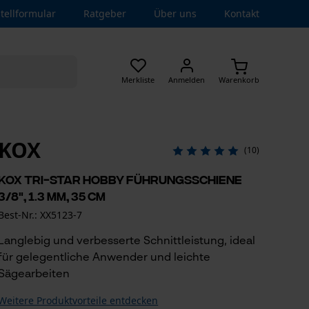
tellformular
Ratgeber
Über uns
Kontakt
Merkliste
Anmelden
Warenkorb
KOX
(10)
KOX Tri-Star Hobby Führungsschiene
3/8", 1.3 mm, 35 cm
Best-Nr.: XX5123-7
Langlebig und verbesserte Schnittleistung, ideal
für gelegentliche Anwender und leichte
Sägearbeiten
Weitere Produktvorteile entdecken