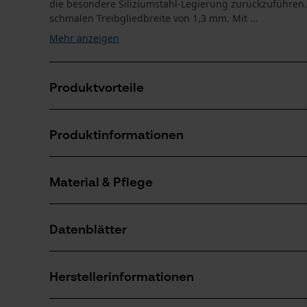
die besondere Siliziumstahl-Legierung zurückzuführen.
schmalen Treibgliedbreite von 1,3 mm. Mit ...
Mehr anzeigen
Produktvorteile
Kombiniert hohe Stabilität und geringes Gewicht dur
Produktinformationen
Mit praktischer Sperre, die das Schmiermittel nicht e
Erhöhte Lebensdauer und Schnittleistung von Kette
Material & Pflege
Produktdetails
Aktivitätstyp
Datenblätter
Sägen
Material
Produktsicherheitsdatenblatt (PDF)
Hauptmaterial
Herstellerinformationen
Stahl
Anzahl Teile
1 Stk