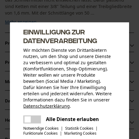
sind Ketten mit einer 3/8" Teilung und einer Treibgliedbreite
von 1,6 mm. Mit der Schnittlänge von 50 ...
Mehr anzeigen
Einwilligung zur
Datenverarbeitung
Produktvorteile
Wir möchten Dienste von Drittanbietern
nutzen, um den Shop und unsere Dienste
Weniger Gewicht gegenüber Vollstahl-Führungsschienen
zu verbessern und optimal zu gestalten
Produktinformationen
Durch eine Siliziumstahl-Legierung sehr stabil
(Komfortfunktionen, Shop-Optimierung).
Verbesserte Lebensdauer und Schnittleistung von Kette
Weiter wollen wir unsere Produkte
bewerben (Social Media / Marketing).
und Schiene
Material & Pflege
Produktdetails
Dafür können Sie hier Ihre Einwilligung
erteilen und jederzeit widerrufen. Weitere
Aktivitätstyp
Informationen dazu finden Sie in unserer
Datenblätter
Material
Datenschutzerklärung
.
Sägen
teilen
Produktsicherheitsdatenblatt (PDF)
Es ist ein Fehler aufgetreten. Bitte
Alle Dienste erlauben
Hauptmaterial
Herstellerinformationen
teilen
versuchen Sie es erneut.
Stahl
Altersgruppe
Notwendige Cookies
|
Statistik Cookies
|
Funktionale Cookies
|
Marketing Cookies
Oregon Tool GmbH
mail
Erwachsener