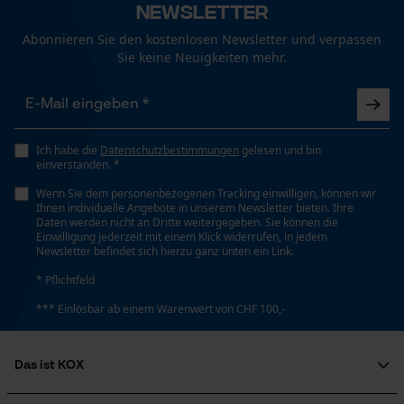
Schienenlänge
Newsletter
Funktionale Cookies
50 cm
Abonnieren Sie den kostenlosen Newsletter und verpassen
Sie keine Neuigkeiten mehr.
Loop54 Personalization
Technische Spezifikationen
Personalisierte Startseite
Automatische Kettenschmierung
Gespeicherter Warenkorb
Ich habe die
Datenschutzbestimmungen
gelesen und bin
Nein
einverstanden. *
Persönliche Begrüßung
Wenn Sie dem personenbezogenen Tracking einwilligen, können wir
Geo-IP und User Detection
Ihnen individuelle Angebote in unserem Newsletter bieten. Ihre
Eigenschaft
Daten werden nicht an Dritte weitergegeben. Sie können die
YouTube-Videos
Einwilligung jederzeit mit einem Klick widerrufen, in jedem
Robust, Leicht, Hohe Stabilität, Lange Lebensdauer
Newsletter befindet sich hierzu ganz unten ein Link.
Google Maps
* Pflichtfeld
Kontaktaufnahme per Chat
Häckselfunktion
*** Einlösbar ab einem Warenwert von CHF 100,-
Nein
Marketing Cookies
Das ist KOX
Phasenwender
Über uns