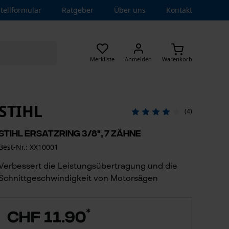
tellformular
Ratgeber
Über uns
Kontakt
Merkliste
Anmelden
Warenkorb
STIHL
(4)
Stihl Ersatzring 3/8", 7 Zähne
Best-Nr.: XX10001
Verbessert die Leistungsübertragung und die
Schnittgeschwindigkeit von Motorsägen
*
CHF 11.90