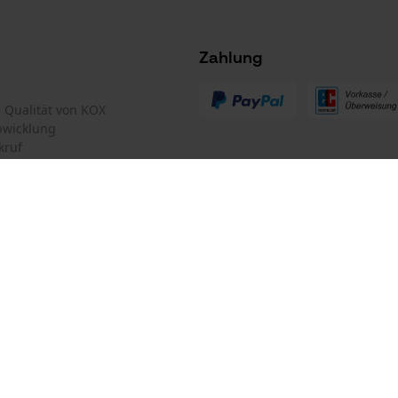
Survicate
Zahlung
te Qualität von KOX
bwicklung
kruf
mular
Oregon Tool GmbH
mular
KOX – Partner in Forst und Garte
Zentrale:
Lise-Meitner-Str. 4
iderrufen
D-70736 Fellbach
Retouren-Adresse:
Beim Erlenwäldchen 14/2