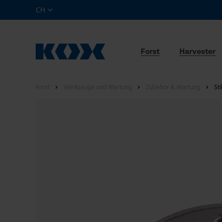
CH
Forst
Harvester
Forst
Werkzeuge und Wartung
Zubehör & Wartung
St