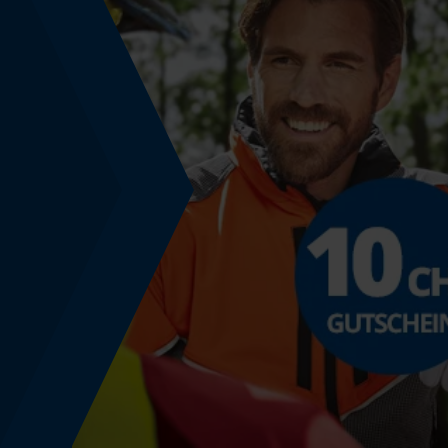
Montage & Befestigung
Montagehinweis
Achtung: Passt nur, wenn auf der Säge noch die
original Stihl-Kupplungsglocke montiert ist.
Produktkennzeichnung
EAN
795711000134