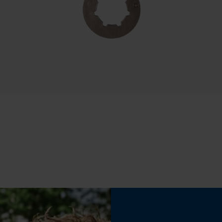
Werkzeugloser Kettenwechsel
Datenverarbeitung
Nein
Econda Tag Manager
 Sehr hilfreich die 1:1 Abbildungen im Katalog
Statistik Cookies
Akku/Batterie enthalten
Akku/Batterien nicht im Lieferumfang enthalten
Econda Analytics
Mouseflow Web Analytics Tool
Fact-Finder Tracking
Funktionale Cookies
Loop54 Personalization