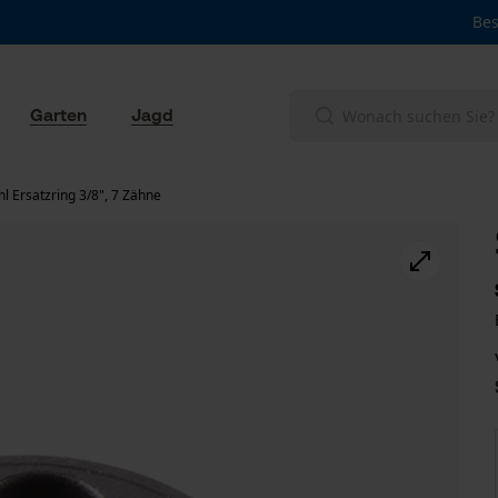
Bes
Garten
Jagd
ihl Ersatzring 3/8", 7 Zähne