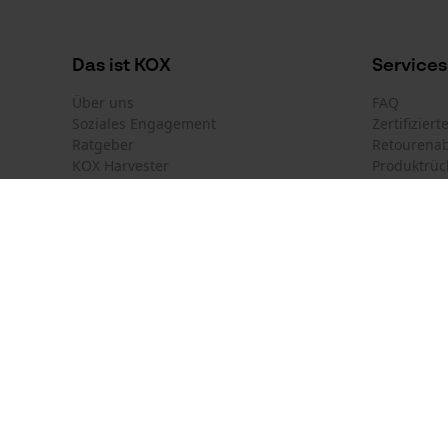
Das ist KOX
Services
Über uns
FAQ
Soziales Engagement
Zertifizier
Ratgeber
Retourena
KOX Harvester
Produktrüc
Newsletter-Anmeldung
Land auswählen
Kontakt
Deutschland
France
Kontaktfor
Österreich
Suisse
Bestellfor
Belgique
België
Newsletter
Nederland
Vertrag w