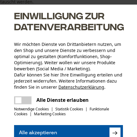
etauscht werden.
Einwilligung zur
 Stihl-Kupplungsglocke montiert ist.
Datenverarbeitung
Wir möchten Dienste von Drittanbietern nutzen, um
den Shop und unsere Dienste zu verbessern und
optimal zu gestalten (Komfortfunktionen, Shop-
Optimierung). Weiter wollen wir unsere Produkte
bewerben (Social Media / Marketing).
Dafür können Sie hier Ihre Einwilligung erteilen und
jederzeit widerrufen. Weitere Informationen dazu
Altersgruppe
finden Sie in unserer
Datenschutzerklärung
.
Erwachsener
teilen
Es ist ein Fehler aufgetreten. Bitte
Alle Dienste erlauben
versuchen Sie es erneut.
mail
Notwendige Cookies
|
Statistik Cookies
|
Funktionale
Artikelgewicht
Cookies
|
Marketing Cookies
28.0 g
(4)
Alle akzeptieren