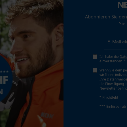
N
Personalisierte Startseite
Abonnieren Sie den
Gespeicherter Warenkorb
Sie
Persönliche Begrüßung
Geo-IP und User Detection
YouTube-Videos
Google Maps
Ich habe die
Dat
einverstanden. *
Kontaktaufnahme per Chat
Wenn Sie dem pe
wir Ihnen individ
Ihre Daten werde
die Einwilligung 
Marketing Cookies
Newsletter befind
* Pflichtfeld
*** Einlösbar ab
Google Global Site Tag
Microsoft Advertising Universal Event
Tracking