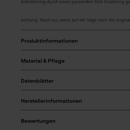
Antriebsring durch einen passenden Stihl Ersatzring g
Achtung: Passt nur, wenn auf der Säge noch die original
Produktinformationen
Material & Pflege
Produktdetails
Aktivitätstyp
Datenblätter
Wartung
Material
Herstellerdatenblatt (PDF)
Hauptmaterial
Herstellerinformationen
Stahl
Anzahl Teile
1 Stk
STIHL Vertriebszentrale AG & Co. KG
Bewertungen
Robert-Bosch-Straße 13
64807 Dieburg, Deutschland