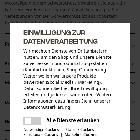
Motorsäge mit dem Schwerschutz bewahren Sie auch Ihr
Fahrzeug vor Beschädigungen. Zusätzlich beugen Sie
Verletzungen vor. Der Schwerschutz ist aus robustem
Kunststoff und hat eine gute Klemmeigenschaft.
Einwilligung zur
Datenverarbeitung
Produktvorteile
Wir möchten Dienste von Drittanbietern
nutzen, um den Shop und unsere Dienste
Schützt Schwert und Kette vor Beschädigung
zu verbessern und optimal zu gestalten
Produktinformationen
In verschiedenen Längen erhältlich.
(Komfortfunktionen, Shop-Optimierung).
Profi-Qualität bei KOX
Weiter wollen wir unsere Produkte
bewerben (Social Media / Marketing).
Material & Pflege
Produktdetails
Dafür können Sie hier Ihre Einwilligung
erteilen und jederzeit widerrufen. Weitere
Informationen dazu finden Sie in unserer
Aktivitätstyp
Datenblätter
Datenschutzerklärung
.
Material
Transportieren
teilen
Herstellerdatenblatt (PDF)
Es ist ein Fehler aufgetreten. Bitte
Alle Dienste erlauben
Hauptmaterial
Herstellerinformationen
teilen
versuchen Sie es erneut.
Stahl
Notwendige Cookies
|
Statistik Cookies
|
Altersgruppe
Funktionale Cookies
|
Marketing Cookies
mail
Hersteller
Erwachsener