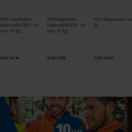
Unifarben
Prüfung setzen von Cookies
Session ID
KOX Sägeketten
KOX Sägekette
KOX Sägeketten-Ha
Speichern der Auswahl zur
Sehr guter Prokuktstandard
Halbmeißel 325", 1.6
Technische Spezifikationen
Halbmeißel 3/8", 1.6
5L
Datenverarbeitung
Sehr gute Passgenauigkeit, entsprechender
mm, 67 Tgl.
mm, 72 Tgl.
Econda Tag Manager
Automatische Kettenschmierung
Qualitätsstandard, sehr gutes
Nein
Preis-/Leistungsverhältnis.
CHF 16.74
Statistik Cookies
CHF 17.99
CHF 23.91
Eigenschaft
Robust
Alles ok
Häckselfunktion
Econda Analytics
Weitere Bewertungen anzeigen
Nein
Mouseflow Web Analytics Tool
Fact-Finder Tracking
Phasenwender
Nein