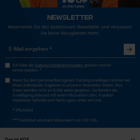
Funktionale Cookies
Newsletter
Schrägschnitt
Nein
Abonnieren Sie den kostenlosen Newsletter und verpassen
Loop54 Personalization
Sie keine Neuigkeiten mehr.
Personalisierte Startseite
Werkzeuglose Kettenspannung
Gespeicherter Warenkorb
Nein
Persönliche Begrüßung
Ich habe die
Datenschutzbestimmungen
gelesen und bin
einverstanden. *
Geo-IP und User Detection
Werkzeugloser Kettenwechsel
Wenn Sie dem personenbezogenen Tracking einwilligen, können wir
YouTube-Videos
Nein
Ihnen individuelle Angebote in unserem Newsletter bieten. Ihre
Daten werden nicht an Dritte weitergegeben. Sie können die
Google Maps
Einwilligung jederzeit mit einem Klick widerrufen, in jedem
Newsletter befindet sich hierzu ganz unten ein Link.
Kontaktaufnahme per Chat
Energie & Leistung
* Pflichtfeld
Akku-Kapazitätsanzeige
*** Einlösbar ab einem Warenwert von CHF 100,-
Marketing Cookies
Nein
Das ist KOX