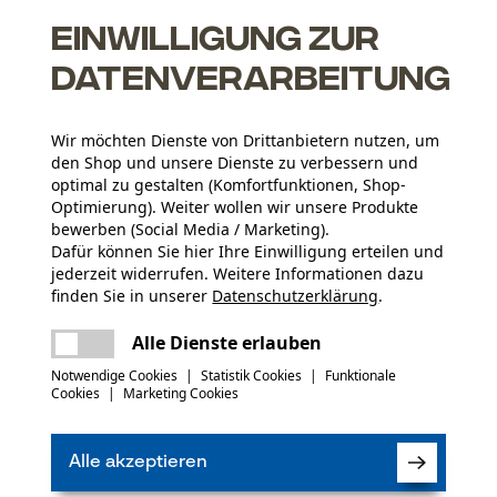
Einwilligung zur
Datenverarbeitung
Rinde
Wir möchten Dienste von Drittanbietern nutzen, um
den Shop und unsere Dienste zu verbessern und
optimal zu gestalten (Komfortfunktionen, Shop-
Optimierung). Weiter wollen wir unsere Produkte
bewerben (Social Media / Marketing).
Dafür können Sie hier Ihre Einwilligung erteilen und
Altersgruppe
jederzeit widerrufen. Weitere Informationen dazu
Erwachsener
finden Sie in unserer
Datenschutzerklärung
.
teilen
Es ist ein Fehler aufgetreten. Bitte
Materialzusammensetzung
Alle Dienste erlauben
Polyethylen (PE)
versuchen Sie es erneut.
Verschlussart
mail
Notwendige Cookies
|
Statistik Cookies
|
Funktionale
Lasche
Cookies
|
Marketing Cookies
(2)
Jahreszeit
Alle akzeptieren
Ganzjahresartikel