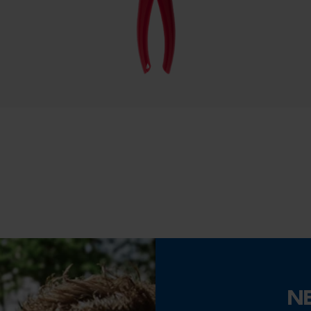
Econda Tag Manager
Statistik Cookies
Akku/Batterie enthalten
Akku/Batterien nicht im Lieferumfang enthalten
Econda Analytics
Mouseflow Web Analytics Tool
Fact-Finder Tracking
Funktionale Cookies
N
Loop54 Personalization