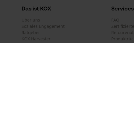
Das ist KOX
Services
Über uns
FAQ
Soziales Engagement
Zertifizier
Ratgeber
Retourena
KOX Harvester
Produktrüc
Newsletter-Anmeldung
Land auswählen
Kontakt
Deutschland
France
Kontaktfor
Österreich
Suisse
Bestellfor
Belgique
België
Newsletter
Nederland
Vertrag w