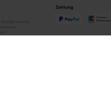
Survicate
Zahlung
te Qualität von KOX
bwicklung
kruf
mular
Oregon Tool GmbH
mular
KOX – Partner in Forst und Garte
Zentrale:
Lise-Meitner-Str. 4
iderrufen
D-70736 Fellbach
Retouren-Adresse:
Beim Erlenwäldchen 14/2
71522 Backnang