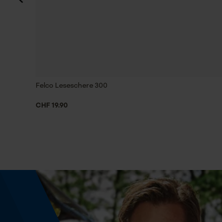
Halt.
Energie & Leistung
Akku-Kapazitätsanzeige
Nein
Felco Leseschere 300
Powerbank-Funktion
CHF 19.90
Nein
Nutzung & Gebrauch
Anwendungshinweis
Im nächsten Jahr, nach dem Verholzen des
Terminaltriebes, wird die Verbissschutzklemme
geöffnet und wieder unterhalb der neuen
Terminaltriebknospe angebracht.