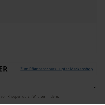
ER
Zum Pflanzenschutz Lupfer Markenshop
s von Knospen durch Wild verhindern.