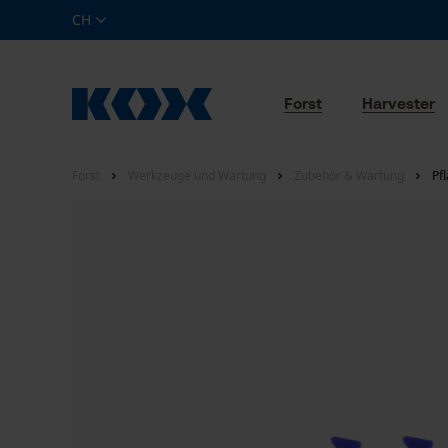
CH
Forst
Harvester
Forst
Werkzeuge und Wartung
Zubehör & Wartung
Pf