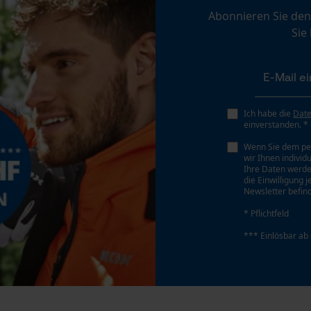
Personalisierte Startseite
Abonnieren Sie den
Gespeicherter Warenkorb
Sie
Persönliche Begrüßung
Geo-IP und User Detection
YouTube-Videos
Ich habe die
Dat
Google Maps
einverstanden. *
Kontaktaufnahme per Chat
Wenn Sie dem pe
wir Ihnen individ
Ihre Daten werde
die Einwilligung 
Newsletter befind
Marketing Cookies
* Pflichtfeld
*** Einlösbar ab
Google Global Site Tag
Microsoft Advertising Universal Event
Tracking