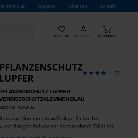
tellformular
Ratgeber
Über uns
Kontakt
Merkliste
Anmelden
Warenkorb
PFLANZENSCHUTZ
(2)
LUPFER
Pflanzenschutz Lupfer
Verbissschutzklemmen Blau
Best-Nr.: XXVB-02
Robuste Klemmen in auffälliger Farbe, für
zuverlässigen Schutz vor Verbiss durch Wildtiere
Weitere Produktvorteile entdecken