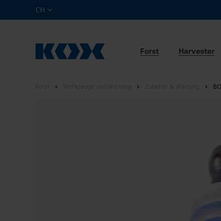
CH
Forst
Harvester
Forst
Werkzeuge und Wartung
Zubehör & Wartung
BO