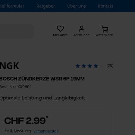
tellformular
Ratgeber
Über uns
Kontakt
Merkliste
Anmelden
Warenkorb
NGK
(25)
BOSCH Zündkerze WSR 6F 19mm
Best-Nr.: XX9601
Optimale Leistung und Langlebigkeit
*
CHF 2.99
*inkl. MwSt. zzgl.
Versandkosten