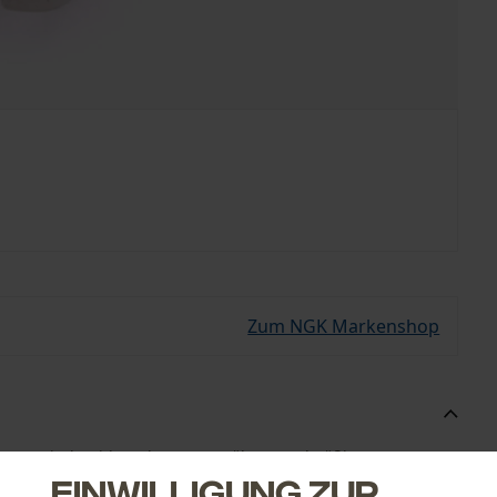
Zum NGK Markenshop
Ihrem Freischneider oder Rasenmäher regelmäßig
lässige Zündkerze hat eine lange Lebensdauer. Durch die
Einwilligung zur