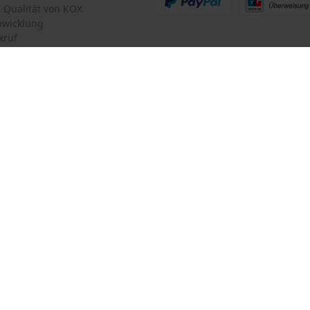
te Qualität von KOX
bwicklung
kruf
mular
Oregon Tool GmbH
mular
KOX – Partner in Forst und Garte
Zentrale:
Lise-Meitner-Str. 4
iderrufen
D-70736 Fellbach
Retouren-Adresse:
Beim Erlenwäldchen 14/2
71522 Backnang
Deutschland
Telefon Erreichbarkeit:
Mo.-Fr.: 07:00 - 18:00 Uhr