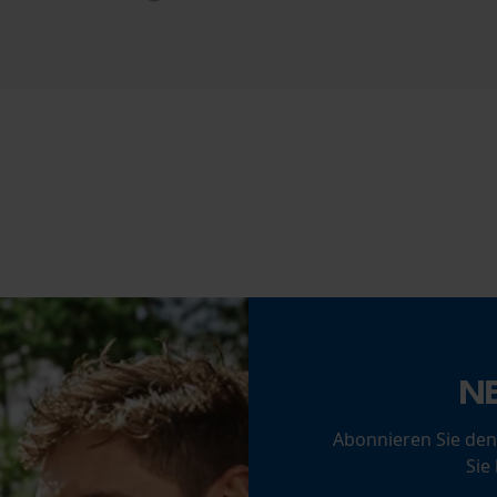
Phasenwender
Nein
Statistik Cookies
Werkzeuglose Kettenspannung
Nein
Econda Analytics
Mouseflow Web Analytics Tool
Fact-Finder Tracking
Funktionale Cookies
N
Akku/Batterie enthalten
Akku/Batterien nicht im Lieferumfang enthalten
Loop54 Personalization
Abonnieren Sie den
Sie
Personalisierte Startseite