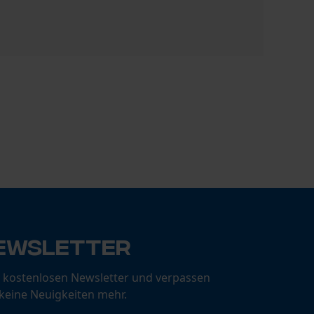
KOX Sägeke
CHF 18.49
ewsletter
 kostenlosen Newsletter und verpassen
 keine Neuigkeiten mehr.