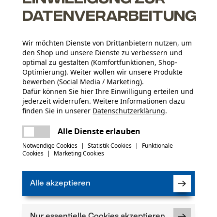
 Ihrer Motorsäge, Ihrem Freischneider Rasenmäher.
Datenverarbeitung
Wir möchten Dienste von Drittanbietern nutzen, um
den Shop und unsere Dienste zu verbessern und
optimal zu gestalten (Komfortfunktionen, Shop-
Optimierung). Weiter wollen wir unsere Produkte
bewerben (Social Media / Marketing).
Dafür können Sie hier Ihre Einwilligung erteilen und
jederzeit widerrufen. Weitere Informationen dazu
Altersgruppe
finden Sie in unserer
Datenschutzerklärung
.
Erwachsener
teilen
Es ist ein Fehler aufgetreten. Bitte
Alle Dienste erlauben
versuchen Sie es erneut.
mail
Notwendige Cookies
|
Statistik Cookies
|
Funktionale
(25)
Artikelgewicht
Cookies
|
Marketing Cookies
40.0 g
Alle akzeptieren
Produkt weiterempfehlen
Jahreszeit
Ganzjahresartikel
Verfügung!
Nur essentielle Cookies akzeptieren