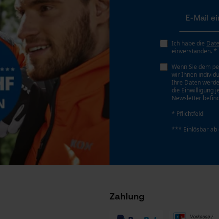
Gespeicherter Warenkorb
Persönliche Begrüßung
Geo-IP und User Detection
Ich habe die
Dat
YouTube-Videos
einverstanden. *
Google Maps
Wenn Sie dem pe
wir Ihnen individ
Kontaktaufnahme per Chat
Ihre Daten werde
die Einwilligung 
Newsletter befind
* Pflichtfeld
Marketing Cookies
*** Einlösbar ab
Google Global Site Tag
Microsoft Advertising Universal Event
Tracking
Zahlung
Survicate