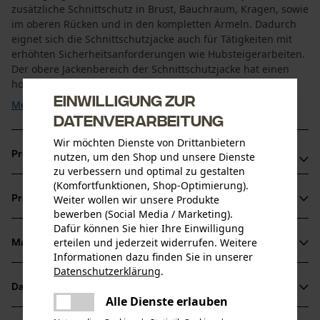
zusätzliche Schnittschutz in Brust, Bauchraum, Kragen, sowie
im oberen Rücken und in den kompletten Ärmeln. Dadurch
eignet sich die Schnittschutzjacke auch für Tätigkeiten mit
erhöhten Sicherheitsanforderungen wie Hubsteigerarbeiten.
Der obere Jackenbereich der Schnittschutzjacke hat einen
hohen Anteil in Signalfarbe, damit ist ...
Einwilligung zur
Mehr anzeigen
Datenverarbeitung
Wir möchten Dienste von Drittanbietern
Produktvorteile
nutzen, um den Shop und unsere Dienste
zu verbessern und optimal zu gestalten
(Komfortfunktionen, Shop-Optimierung).
Brust- und Rückenkoller sowie Ärmel in Signalfarbe
Weiter wollen wir unsere Produkte
Produktinformationen
Forstjacke mit bewährtem Schnitt
bewerben (Social Media / Marketing).
Wasser- und schmutzabweisend
Dafür können Sie hier Ihre Einwilligung
erteilen und jederzeit widerrufen. Weitere
Material & Pflege
Produktdetails
Informationen dazu finden Sie in unserer
Datenschutzerklärung
.
teilen
Ärmeltyp
Datenblätter
Es ist ein Fehler aufgetreten. Bitte
Material
Langarm
Alle Dienste erlauben
teilen
versuchen Sie es erneut.
Produktsicherheitsdatenblatt (PDF)