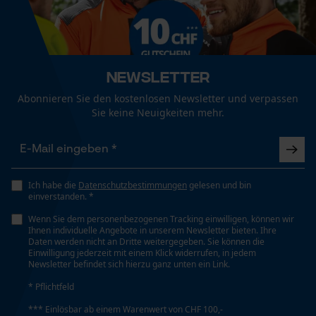
Geschlecht
aufstellbar und mit Verschluss zu sichern,
Unisex
sodass der Schutz schon am Hals anfängt.
Funktionale Cookies
Nicht im Trommeltrockner trocknen
Perfekt für Arbeiten im Hubsteiger!
Jahreszeit
Newsletter
Ganzjahresartikel
Loop54 Personalization
Abonnieren Sie den kostenlosen Newsletter und verpassen
Waschen 40 °C
Weitere Bewertungen anzeigen
Sie keine Neuigkeiten mehr.
Personalisierte Startseite
Optik/Muster
Gespeicherter Warenkorb
Zweifarbig
Pflegehinweise
Persönliche Begrüßung
Folgen Sie den Pflegehinweisen auf dem Etikett.
Geo-IP und User Detection
Ich habe die
Datenschutzbestimmungen
gelesen und bin
einverstanden. *
Schnittschutztyp
YouTube-Videos
Typ B
Wenn Sie dem personenbezogenen Tracking einwilligen, können wir
Google Maps
Ihnen individuelle Angebote in unserem Newsletter bieten. Ihre
Daten werden nicht an Dritte weitergegeben. Sie können die
Kontaktaufnahme per Chat
Einwilligung jederzeit mit einem Klick widerrufen, in jedem
Newsletter befindet sich hierzu ganz unten ein Link.
Schnittschutzklasse
Klasse 1 Arbeiten mit einer Kettensäge mit einer
* Pflichtfeld
Kettengeschwindigkeit von bis zu 20 m/s
Marketing Cookies
*** Einlösbar ab einem Warenwert von CHF 100,-