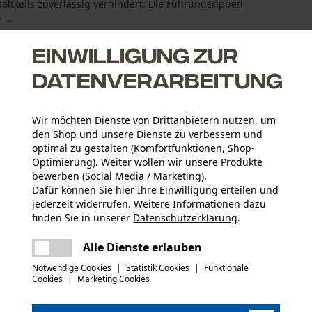
tkeils zuverlässig verhindert. Die Führungsrippen
...
Einwilligung zur
Datenverarbeitung
Wir möchten Dienste von Drittanbietern nutzen, um
en großer Holzstücke
den Shop und unsere Dienste zu verbessern und
optimal zu gestalten (Komfortfunktionen, Shop-
Optimierung). Weiter wollen wir unsere Produkte
bewerben (Social Media / Marketing).
Dafür können Sie hier Ihre Einwilligung erteilen und
jederzeit widerrufen. Weitere Informationen dazu
finden Sie in unserer
Datenschutzerklärung
.
Altersgruppe
teilen
Erwachsener
Es ist ein Fehler aufgetreten. Bitte
Alle Dienste erlauben
versuchen Sie es erneut.
mail
Prüfbericht (PDF)
Notwendige Cookies
|
Statistik Cookies
|
Funktionale
Material Keilschuh
Cookies
|
Marketing Cookies
Aluminium
Applikationen
Logodruck