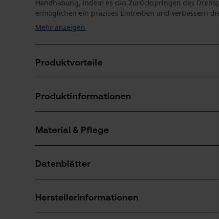
Handhabung, indem es das Zurückspringen des Drehspal
ermöglichen ein präzises Eintreiben und verbessern die 
Mehr anzeigen
Produktvorteile
Spaltkeil mit gedrehter Form für effizienteres Spalt
Produktinformationen
Schuppenprofil verhindert Zurückspringen des Keils
Führungsrippen ermöglichen präzises Eintreiben
Material & Pflege
Produktdetails
Aktivitätstyp
Datenblätter
Keilarbeiten, Fällen, Spalten
Material
Produktsicherheitsdatenblatt (PDF)
Hauptmaterial
Herstellerinformationen
Aluminium
Anzahl Teile
1 Stk