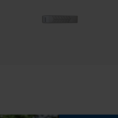
Speichern der Auswahl zur
Datenverarbeitung
Econda Tag Manager
Statistik Cookies
Eigenschaft
Sicher, Zuverlässig, Präzise, Qualitativ, Langlebig
Econda Analytics
Häckselfunktion
Mouseflow Web Analytics Tool
Nein
Fact-Finder Tracking
Schrägschnitt
Funktionale Cookies
Nein