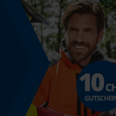
Werkzeuglose Kettenspannung
Nein
Energie & Leistung
Akku-Kapazitätsanzeige
Nein
Powerbank-Funktion
Nein
Nutzung & Gebrauch
Anwendungshinweis
Ideal für den Einsatz mit Stahlhämmern oder in
Verbindung mit einer Kettensäge. Tragen von