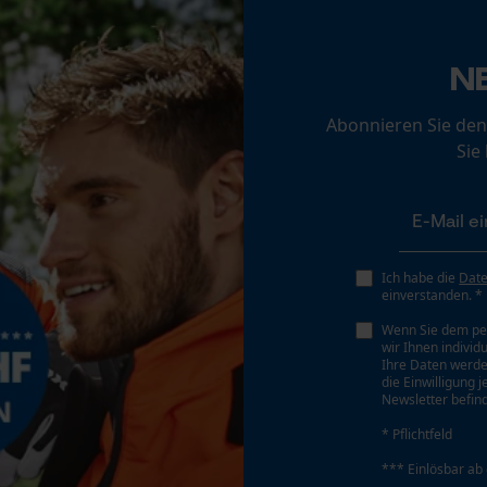
Werkzeugloser Kettenwechsel
Loop54 Personalization
Nein
Personalisierte Startseite
N
Gespeicherter Warenkorb
Abonnieren Sie den
Persönliche Begrüßung
Sie
Geo-IP und User Detection
Akku/Batterie enthalten
Akku/Batterien nicht im Lieferumfang enthalten
YouTube-Videos
Google Maps
Kontaktaufnahme per Chat
Ich habe die
Dat
einverstanden. *
Wenn Sie dem pe
wir Ihnen individ
Marketing Cookies
Ihre Daten werde
die Einwilligung 
Newsletter befind
Bedienungsart
* Pflichtfeld
Manuelle Steuerung
Google Global Site Tag
*** Einlösbar ab