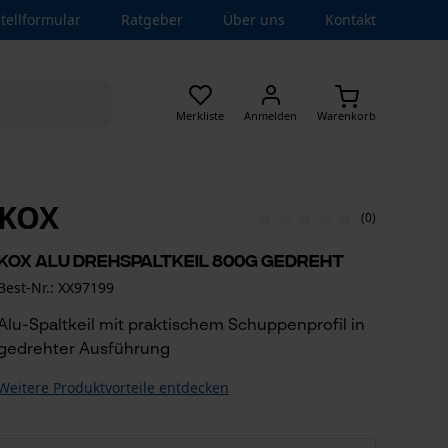
tellformular
Ratgeber
Über uns
Kontakt
Merkliste
Anmelden
Warenkorb
KOX
(0)
KOX Alu Drehspaltkeil 800g gedreht
Best-Nr.: XX97199
Alu-Spaltkeil mit praktischem Schuppenprofil in
gedrehter Ausführung
Weitere Produktvorteile entdecken