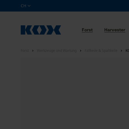
CH
Forst
Harvester
Forst
Werkzeuge und Wartung
Fällkeile & Spaltkeile
KO