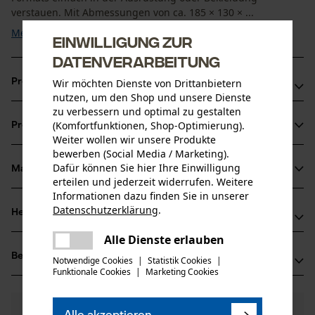
verstauen. Mit Abmessungen von ca. 185 × 130 × ...
Mehr anzeigen
Einwilligung zur
Datenverarbeitung
Produktvorteile
Wir möchten Dienste von Drittanbietern
nutzen, um den Shop und unsere Dienste
zu verbessern und optimal zu gestalten
Kompaktes Erste Hilfe Set für Outdoor- und
(Komfortfunktionen, Shop-Optimierung).
Produktinformationen
Arbeitseinsätze
Weiter wollen wir unsere Produkte
Wasserabweisende Tasche mit Reißverschluss
bewerben (Social Media / Marketing).
Dafür können Sie hier Ihre Einwilligung
Passend für Verbandpäckchen-Taschen in PSS Jacken
Material & Pflege
Produktdetails
erteilen und jederzeit widerrufen. Weitere
Informationen dazu finden Sie in unserer
Aktivitätstyp
Datenschutzerklärung
.
Herstellerinformationen
teilen
Material
Desinfizieren, Erste Hilfe, Verbinden
Es ist ein Fehler aufgetreten. Bitte
Alle Dienste erlauben
PSS Pfeiffer Sicherheitssysteme GmbH
teilen
Hauptmaterial
versuchen Sie es erneut.
Bewertungen
(0)
Albstraße 10
Notwendige Cookies
|
Statistik Cookies
|
Kunststoff
Funktionale Cookies
|
Marketing Cookies
mail
Altersgruppe
72145 Hirrlingen, Deutschland
Erwachsener
Mail: kontakt@pss-sicherheitssysteme.de
0
Noch Fragen?
(0)
Web: -
Produkt weiterempfehlen