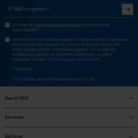
Zweifarbig
Loop54 Personalization
Volumen
Ich habe die
Datenschutzbestimmungen
gelesen und bin
Personalisierte Startseite
1122 cm³
einverstanden. *
Gespeicherter Warenkorb
Wenn Sie dem personenbezogenen Tracking einwilligen, können wir
Ihnen individuelle Angebote in unserem Newsletter bieten. Ihre
Persönliche Begrüßung
Daten werden nicht an Dritte weitergegeben. Sie können die
Einwilligung jederzeit mit einem Klick widerrufen, in jedem
Technische Spezifikationen
Geo-IP und User Detection
Newsletter befindet sich hierzu ganz unten ein Link.
YouTube-Videos
Automatische Kettenschmierung
* Pflichtfeld
Nein
Google Maps
*** Einlösbar ab einem Warenwert von CHF 100,-
Kontaktaufnahme per Chat
Eigenschaft
Das ist KOX
Kompakt, Wasserabweisend, Handlich
Marketing Cookies
Über uns
Soziales Engagement
Services
Ratgeber
Form
FAQ
KOX Harvester
rechteckig
Zertifizierte Qualität von KOX
Newsletter-Anmeldung
Zahlung