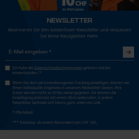
Geschlecht
Unisex
Funktionale Cookies
Newsletter
Abonnieren Sie den kostenlosen Newsletter und verpassen
Jahreszeit
Sie keine Neuigkeiten mehr.
Frühjahr/Sommer
Loop54 Personalization
Personalisierte Startseite
Gespeicherter Warenkorb
Optik/Muster
Zweifarbig
Persönliche Begrüßung
Ich habe die
Datenschutzbestimmungen
gelesen und bin
einverstanden. *
Geo-IP und User Detection
Wenn Sie dem personenbezogenen Tracking einwilligen, können wir
YouTube-Videos
Ihnen individuelle Angebote in unserem Newsletter bieten. Ihre
Passform
Daten werden nicht an Dritte weitergegeben. Sie können die
Relaxed Fit
Google Maps
Einwilligung jederzeit mit einem Klick widerrufen, in jedem
Newsletter befindet sich hierzu ganz unten ein Link.
Kontaktaufnahme per Chat
* Pflichtfeld
Taschentyp
*** Einlösbar ab einem Warenwert von CHF 100,-
Beintasche, Eingrifftaschen, Hosentaschen,
Holstertaschen, Gesäßtasche, Fronttaschen,
Marketing Cookies
Meterstabtasche, Oberschenkeltaschen mit Patte,