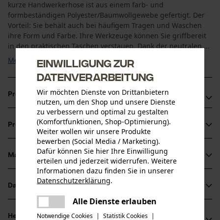
kurze Handwerkerhose ist aus einem farb- und
formbeständigen Polyester/Baumwollgewebe gefertigt. Der
Vorteil: Sie behält auch bei häufigem Tragen und Waschen
ihre Form und Farbe. Ihre Werkzeuge können Sie griffbereit
in den praktischen Taschen verstauen. Dank der neutralen ...
Mehr anzeigen
Einwilligung zur
Datenverarbeitung
Wir möchten Dienste von Drittanbietern
Produktvorteile
nutzen, um den Shop und unsere Dienste
zu verbessern und optimal zu gestalten
Praktische Arbeitshose für warme Tage
(Komfortfunktionen, Shop-Optimierung).
Produktinformationen
Taschen für sicheres Mitführen von Werkzeugen
Weiter wollen wir unsere Produkte
bewerben (Social Media / Marketing).
Dafür können Sie hier Ihre Einwilligung
Material & Pflege
erteilen und jederzeit widerrufen. Weitere
Produktdetails
Informationen dazu finden Sie in unserer
Datenschutzerklärung
.
Aktivitätstyp
Datenblätter
teilen
Material
Arbeiten, Angeln, Campen, Wandern
Es ist ein Fehler aufgetreten. Bitte
Alle Dienste erlauben
Produktsicherheitsdatenblatt (PDF)
teilen
versuchen Sie es erneut.
Materialart
Notwendige Cookies
|
Statistik Cookies
|
Herstellerinformationen