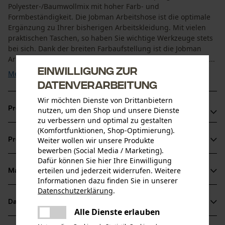
Polyester-/Baumwollmix mit hoher Farb- und
Formbeständigkeit. Die Jobman Arbeitshose ist die optimale
Ergänzung zu Ihrer bisherigen Arbeitskleidung. Mit vielen
praktischen Taschen, so haben Sie wichtige Werkzeuge stets
bei sich. Dank der breiten Farbaufstellung ist die Jobman
Arbeitshose für praktisch jede Berufsgruppe geeignet und ...
Einwilligung zur
Mehr anzeigen
Datenverarbeitung
Wir möchten Dienste von Drittanbietern
Produktvorteile
nutzen, um den Shop und unsere Dienste
zu verbessern und optimal zu gestalten
(Komfortfunktionen, Shop-Optimierung).
Jobman Arbeitshose inklusive einer Zollstocktasche mit
Weiter wollen wir unsere Produkte
Produktinformationen
Messerfach
bewerben (Social Media / Marketing).
Verstärkte Holstertaschen, wie eine Handwerkerhose
Dafür können Sie hier Ihre Einwilligung
erteilen und jederzeit widerrufen. Weitere
Beintasche mit Extrafach und Klappe mit Klettverschluss
Material & Pflege
Produktdetails
Informationen dazu finden Sie in unserer
Datenschutzerklärung
.
teilen
Aktivitätstyp
Datenblätter
Es ist ein Fehler aufgetreten. Bitte
Material
Arbeiten, Angeln, Campen, Wandern
Alle Dienste erlauben
teilen
versuchen Sie es erneut.
Produktsicherheitsdatenblatt (PDF)