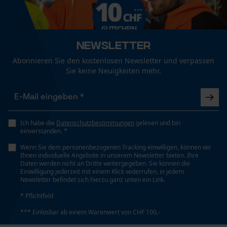
Geschlecht
Funktionale Cookies
Unisex
Newsletter
Abonnieren Sie den kostenlosen Newsletter und verpassen
Jahreszeit
Loop54 Personalization
Sie keine Neuigkeiten mehr.
Ganzjahresartikel
Personalisierte Startseite
Gespeicherter Warenkorb
Optik/Muster
Persönliche Begrüßung
Tricolor, Reflektierend
Ich habe die
Datenschutzbestimmungen
gelesen und bin
einverstanden. *
Geo-IP und User Detection
Wenn Sie dem personenbezogenen Tracking einwilligen, können wir
YouTube-Videos
Ihnen individuelle Angebote in unserem Newsletter bieten. Ihre
Passform
Daten werden nicht an Dritte weitergegeben. Sie können die
Google Maps
Relaxed Fit
Einwilligung jederzeit mit einem Klick widerrufen, in jedem
Newsletter befindet sich hierzu ganz unten ein Link.
Kontaktaufnahme per Chat
* Pflichtfeld
Taschentyp
*** Einlösbar ab einem Warenwert von CHF 100,-
Beintasche, Eingrifftaschen, Hosentaschen,
Marketing Cookies
Holstertaschen, Gesäßtasche, Fronttaschen,