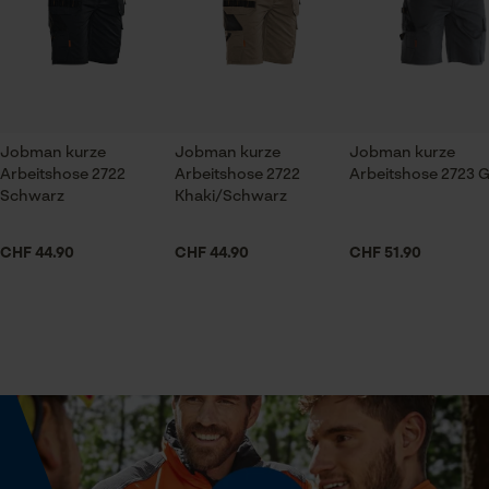
Prüfung setzen von Cookies
Beinabschluss
Normaler Saum
Session ID
Speichern der Auswahl zur
Datenverarbeitung
Jobman kurze
Jobman kurze
Jobman kurze
Beinform
Econda Tag Manager
Arbeitshose 2722
Arbeitshose 2722
Arbeitshose 2723 
Gerade
Schwarz
Khaki/Schwarz
CHF 44.90
CHF 44.90
CHF 51.90
Statistik Cookies
Branche
Handwerk, Garten- und Landschaftsbau, Städte und
Gemeinde, Logistik und Transportwesen, Bau- und
Baustoffindustrie, Elektroindustrie
Econda Analytics
Bundabschluss
Mouseflow Web Analytics Tool
Normaler Bund
Fact-Finder Tracking