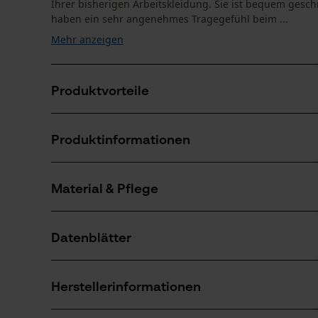
Ihrer bisherigen Arbeitskleidung. Sie ist bequem geschni
haben ein sehr angenehmes Tragegefühl beim ...
Mehr anzeigen
Produktvorteile
Geräumige Fronttaschen
Produktinformationen
Gesäßtaschen und Beintasche mit Klappe
Die Jobman Arbeitshose in den Größen 42-64 kann d
Material & Pflege
Produktdetails
Aktivitätstyp
Datenblätter
Arbeiten, Angeln, Campen, Jagen, Wandern
Material
Produktsicherheitsdatenblatt (PDF)
Materialart
Herstellerinformationen
Polybaumwolle
Anzahl Teile
1 Stk