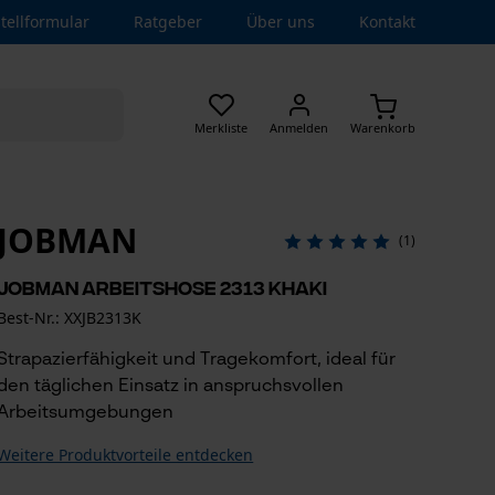
tellformular
Ratgeber
Über uns
Kontakt
Merkliste
Anmelden
Warenkorb
JOBMAN
(1)
Jobman Arbeitshose 2313 Khaki
Best-Nr.: XXJB2313K
Strapazierfähigkeit und Tragekomfort, ideal für
den täglichen Einsatz in anspruchsvollen
Arbeitsumgebungen
Weitere Produktvorteile entdecken