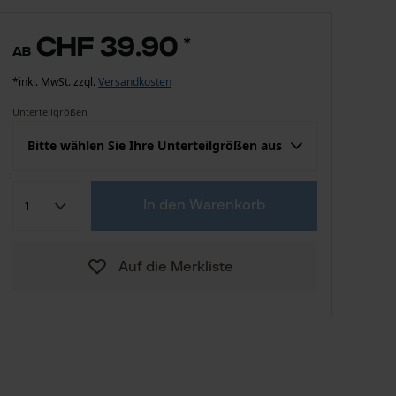
CHF 39.90
*
ab
*inkl. MwSt. zzgl.
Versandkosten
Unterteilgrößen
Bitte wählen Sie Ihre Unterteilgrößen aus
Konfektion (EU)
Herstellergröße
In den Warenkorb
CHF 39.90
42
Auf die Merkliste
CHF 39.90
44
CHF 39.90
46
CHF 39.90
48