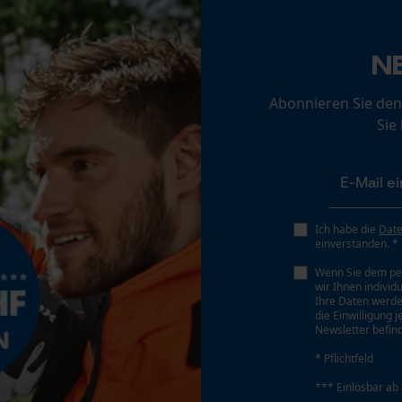
Hosenlänge
Loop54 Personalization
lang
Personalisierte Startseite
N
Gespeicherter Warenkorb
Abonnieren Sie den
Persönliche Begrüßung
Sie
Geo-IP und User Detection
YouTube-Videos
Google Maps
Kontaktaufnahme per Chat
Eigenschaft
Ich habe die
Dat
Pflegeleicht, Farbbeständig, Robust, Elastisch,
einverstanden. *
Bequem, Strapazierfähig, Vielseitig, Kombinierbar
Wenn Sie dem pe
wir Ihnen individ
Marketing Cookies
Ihre Daten werde
die Einwilligung 
Phasenwender
Newsletter befind
Nein
* Pflichtfeld
Google Global Site Tag
*** Einlösbar ab