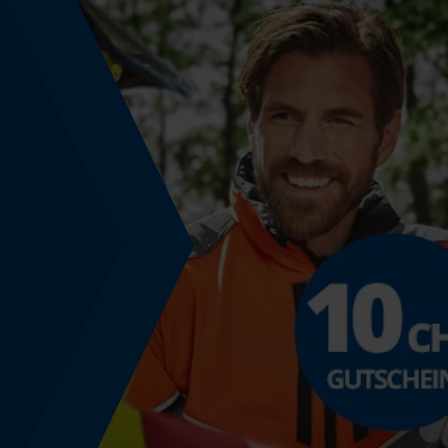
Gürtelschlaufen Höhe
6 cm
Leibhöhe
Mid Waist
Technische Spezifikationen
Automatische Kettenschmierung
Nein
Häckselfunktion
Nein