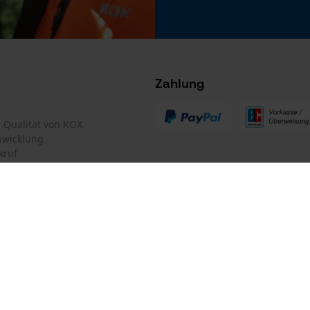
Microsoft Advertising Universal Event
Werkzeuglose Kettenspannung
Tracking
Nein
Survicate
Zahlung
te Qualität von KOX
bwicklung
kruf
Akku/Batterie enthalten
Akku/Batterien nicht im Lieferumfang enthalten
mular
Oregon Tool GmbH
mular
KOX – Partner in Forst und Garte
Zentrale:
Lise-Meitner-Str. 4
iderrufen
D-70736 Fellbach