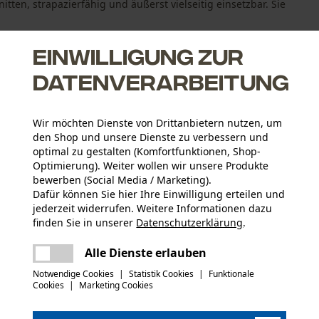
tten, strapazierfähig und äußerst vielseitig einsetzbar. Sie
Einwilligung zur
Datenverarbeitung
Wir möchten Dienste von Drittanbietern nutzen, um
den Shop und unsere Dienste zu verbessern und
optimal zu gestalten (Komfortfunktionen, Shop-
urch 5 cm Beinaufschlag verlängert werden
Optimierung). Weiter wollen wir unsere Produkte
bewerben (Social Media / Marketing).
Dafür können Sie hier Ihre Einwilligung erteilen und
jederzeit widerrufen. Weitere Informationen dazu
finden Sie in unserer
Datenschutzerklärung
.
Altersgruppe
teilen
Erwachsener
Es ist ein Fehler aufgetreten. Bitte
Alle Dienste erlauben
versuchen Sie es erneut.
mail
Notwendige Cookies
|
Statistik Cookies
|
Funktionale
Hauptmaterial
Cookies
|
Marketing Cookies
Mischgewebe
Anzahl Taschen
6 Stk