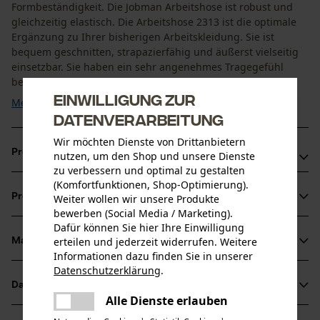
Formbeständigkeit. Die Jobman Arbeitshose ist robust und
gleichzeitig elastisch. Die Arbeitshose 2313 ist die optimale
Ergänzung zu Ihrer bisherigen Arbeitskleidung. Sie ist
bequem geschnitten, strapazierfähig und äußerst vielseitig
einsetzbar. Sie haben ein sehr angenehmes Tragegefühl
beim ...
Einwilligung zur
Mehr anzeigen
Datenverarbeitung
Wir möchten Dienste von Drittanbietern
Produktvorteile
nutzen, um den Shop und unsere Dienste
zu verbessern und optimal zu gestalten
(Komfortfunktionen, Shop-Optimierung).
Geräumige Fronttaschen
Produktinformationen
Weiter wollen wir unsere Produkte
Gesäßtaschen und Beintasche mit Klappe
bewerben (Social Media / Marketing).
Die Jobman Arbeitshose in den Größen 42-64 kann durch
Dafür können Sie hier Ihre Einwilligung
5 cm Beinaufschlag verlängert werden
erteilen und jederzeit widerrufen. Weitere
Material & Pflege
Produktdetails
Informationen dazu finden Sie in unserer
Datenschutzerklärung
.
teilen
Aktivitätstyp
Datenblätter
Material
Es ist ein Fehler aufgetreten. Bitte
Arbeiten, Angeln, Campen, Jagen, Wandern
Alle Dienste erlauben
teilen
versuchen Sie es erneut.
Produktsicherheitsdatenblatt (PDF)