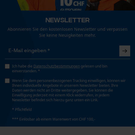
Geschlecht
Funktionale Cookies
Unisex
Newsletter
Abonnieren Sie den kostenlosen Newsletter und verpassen
Sie keine Neuigkeiten mehr.
Jahreszeit
Loop54 Personalization
Ganzjahresartikel
Personalisierte Startseite
Gespeicherter Warenkorb
Optik/Muster
Ich habe die
Datenschutzbestimmungen
gelesen und bin
Persönliche Begrüßung
Unifarben
einverstanden. *
Geo-IP und User Detection
Wenn Sie dem personenbezogenen Tracking einwilligen, können wir
Ihnen individuelle Angebote in unserem Newsletter bieten. Ihre
YouTube-Videos
Daten werden nicht an Dritte weitergegeben. Sie können die
Passform
Einwilligung jederzeit mit einem Klick widerrufen, in jedem
Google Maps
Relaxed Fit
Newsletter befindet sich hierzu ganz unten ein Link.
Kontaktaufnahme per Chat
* Pflichtfeld
*** Einlösbar ab einem Warenwert von CHF 100,-
Taschentyp
Beintasche, Eingrifftaschen, Hosentaschen,
Marketing Cookies
Holstertaschen, Gesäßtasche, Fronttaschen,