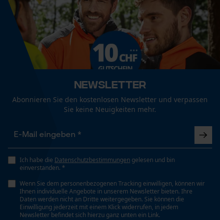
Fact-Finder Tracking
Schleudern)
Geschlecht
Unisex
Funktionale Cookies
Pflegehinweise
Folgen Sie den Pflegehinweisen auf dem Etikett.
Jahreszeit
Ganzjahresartikel
Newsletter
Loop54 Personalization
Abonnieren Sie den kostenlosen Newsletter und verpassen
Personalisierte Startseite
Sie keine Neuigkeiten mehr.
Optik/Muster
Gespeicherter Warenkorb
Unifarben
Persönliche Begrüßung
Geo-IP und User Detection
Ich habe die
Datenschutzbestimmungen
gelesen und bin
Passform
YouTube-Videos
einverstanden. *
Regular Fit
Google Maps
Wenn Sie dem personenbezogenen Tracking einwilligen, können wir
Ihnen individuelle Angebote in unserem Newsletter bieten. Ihre
Kontaktaufnahme per Chat
Daten werden nicht an Dritte weitergegeben. Sie können die
Einwilligung jederzeit mit einem Klick widerrufen, in jedem
Sichtbarkeit
Newsletter befindet sich hierzu ganz unten ein Link.
Reflektierende Aufdrucke