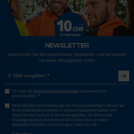
Fact-Finder Tracking
Geschlecht
Unisex
Pflegehinweise
Funktionale Cookies
Folgen Sie den Pflegehinweisen auf dem Etikett.
Jahreszeit
Ganzjahresartikel
Newsletter
Loop54 Personalization
Abonnieren Sie den kostenlosen Newsletter und verpassen
Optik/Muster
Personalisierte Startseite
Sie keine Neuigkeiten mehr.
Unifarben
Gespeicherter Warenkorb
Persönliche Begrüßung
Passform
Geo-IP und User Detection
Ich habe die
Datenschutzbestimmungen
gelesen und bin
Regular Fit
einverstanden. *
YouTube-Videos
Wenn Sie dem personenbezogenen Tracking einwilligen, können wir
Google Maps
Ihnen individuelle Angebote in unserem Newsletter bieten. Ihre
Sichtbarkeit
Daten werden nicht an Dritte weitergegeben. Sie können die
Kontaktaufnahme per Chat
Reflektierende Logos und Applikationen
Einwilligung jederzeit mit einem Klick widerrufen, in jedem
Newsletter befindet sich hierzu ganz unten ein Link.