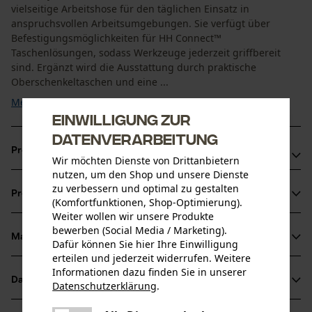
vielseitige Arbeitshose für den täglichen Einsatz in
anspruchsvollen Arbeitsumgebungen. Sie verfügt über
Befestigungsmöglichkeiten für HH Connect™
Taschenlösungen, sodass Werkzeuge jederzeit griffbereit
sind. Ergänzt wird die Ausstattung durch praktische
Oberschenkeltaschen und eine ...
Mehr anzeigen
Einwilligung zur
Datenverarbeitung
Produktvorteile
Wir möchten Dienste von Drittanbietern
nutzen, um den Shop und unsere Dienste
Befestigungssystem für HH Connect Taschenlösungen
zu verbessern und optimal zu gestalten
Produktinformationen
Stretcheinsätze und Zwickel im Schritt für hohe
(Komfortfunktionen, Shop-Optimierung).
Weiter wollen wir unsere Produkte
Bewegungsfreiheit
bewerben (Social Media / Marketing).
Cordura®-Verstärkungen für erhöhte Strapazierfähigkeit
Material & Pflege
Dafür können Sie hier Ihre Einwilligung
Produktdetails
erteilen und jederzeit widerrufen. Weitere
Informationen dazu finden Sie in unserer
Aktivitätstyp
Datenblätter
Datenschutzerklärung
.
Material
Arbeiten
teilen
Produktsicherheitsdatenblatt (PDF)