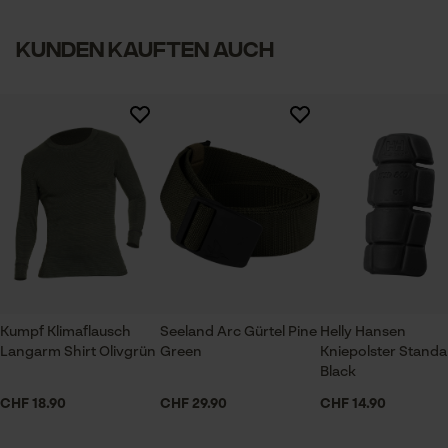
Notwendige Cookies
telefonisch unter 044 283 6116 oder per E-Mail an info-
1
2
3
4
5
ch@kox.eu an uns wenden.
Kunden kauften auch
Technische Spezifikationen
Automatische Kettenschmierung
Nein
Prüfung setzen von Cookies
Es sind noch keine Bewertungen vorhanden
Session ID
Speichern der Auswahl zur
Häckselfunktion
Datenverarbeitung
Nein
Econda Tag Manager
Phasenwender
Nein
Statistik Cookies
Kumpf Klimaflausch
Seeland Arc Gürtel Pine
Helly Hansen
Langarm Shirt Olivgrün
Green
Kniepolster Standa
Black
Schrägschnitt
CHF 18.90
CHF 29.90
CHF 14.90
Nein