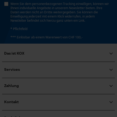
Kontaktaufnahme per Chat
Wenn Sie dem personenbezogenen Tracking einwilligen, können wir
Powerbank-Funktion
Ihnen individuelle Angebote in unserem Newsletter bieten. Ihre
Nein
Daten werden nicht an Dritte weitergegeben. Sie können die
Einwilligung jederzeit mit einem Klick widerrufen, in jedem
Newsletter befindet sich hierzu ganz unten ein Link.
Marketing Cookies
* Pflichtfeld
Lagerung & Aufbewahrung
*** Einlösbar ab einem Warenwert von CHF 100,-
Aufbewahrungshinweis
Platzsparend, praktisch für unterwegs.
Google Global Site Tag
Das ist KOX
Microsoft Advertising Universal
Event Tracking
Über uns
Survicate
Modell & Kollektion
Soziales Engagement
Services
Ratgeber
Modellname
FAQ
KOX Harvester
Sit Pad Original
Zertifizierte Qualität von KOX
Newsletter-Anmeldung
Zahlung
Retourenabwicklung
Produktrückruf
Kontakt
Kontaktformular