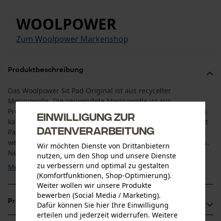
WOOLPOWER
Zum Woolpower Markenshop
Produktbeschreibung
Das Woolpower Sit Pad Original ist aus recycelter
Merinowolle. Die verwendete Merinowolle ist aus
Produktionsrückständen gefertigt. Die Farbe des Sitzkissens
Einwilligung zur
kann je nach Farbe der verwendeten Wolle variieren. Das Sit
Datenverarbeitung
Pad ist aber überwiegend grau. Das Sitzkissen Wolle nimmt
wenig Platz weg und ist daher sehr praktisch für unterwegs.
Wir möchten Dienste von Drittanbietern
Nehmen Sie das Sitzkissen Outdoor zu Ihrem nächsten ...
nutzen, um den Shop und unsere Dienste
zu verbessern und optimal zu gestalten
Mehr anzeigen
(Komfortfunktionen, Shop-Optimierung).
Weiter wollen wir unsere Produkte
bewerben (Social Media / Marketing).
Produktvorteile
Dafür können Sie hier Ihre Einwilligung
erteilen und jederzeit widerrufen. Weitere