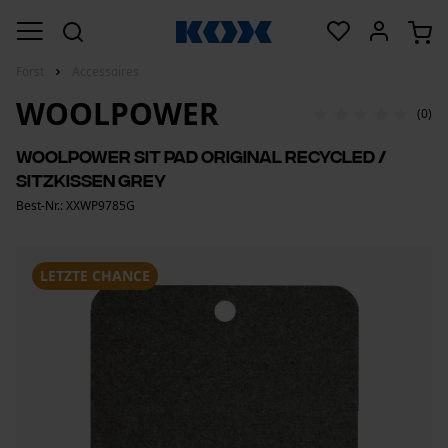
Forst
Accessoires
WOOLPOWER
(0)
Woolpower Sit Pad Original recycled /
Sitzkissen grey
Best-Nr.: XXWP9785G
LETZTE CHANCE