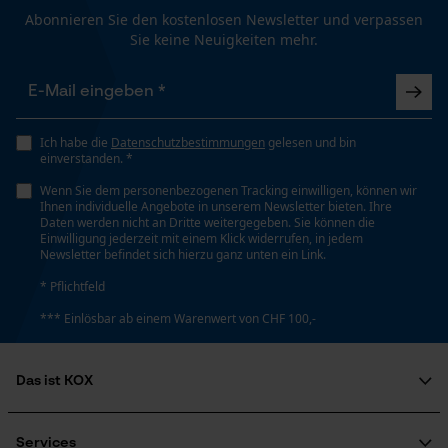
Funktionale Cookies
Abonnieren Sie den kostenlosen Newsletter und verpassen
Bequem, Stretchig
Sie keine Neuigkeiten mehr.
Loop54 Personalization
Volumen
1350 cm³
Personalisierte Startseite
Ich habe die
Datenschutzbestimmungen
gelesen und bin
Gespeicherter Warenkorb
einverstanden. *
Persönliche Begrüßung
Wenn Sie dem personenbezogenen Tracking einwilligen, können wir
Technische Spezifikationen
Ihnen individuelle Angebote in unserem Newsletter bieten. Ihre
Geo-IP und User Detection
Daten werden nicht an Dritte weitergegeben. Sie können die
Automatische Kettenschmierung
Einwilligung jederzeit mit einem Klick widerrufen, in jedem
YouTube-Videos
Newsletter befindet sich hierzu ganz unten ein Link.
Nein
Google Maps
* Pflichtfeld
Kontaktaufnahme per Chat
*** Einlösbar ab einem Warenwert von CHF 100,-
Eigenschaft
Elastisch, Robust, Komfortabel, Individuell Einstellbar,
Bequem, Kombinierbar, Strapazierfähig, Flexibel,
Das ist KOX
Marketing Cookies
Bewegungsfreundlich
Über uns
Soziales Engagement
Services