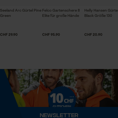
Prüfung setzen von Cookies
Unisex
Session ID
Seeland Arc Gürtel Pine
Felco Gartenschere 8
Helly Hansen Gürte
Speichern der Auswahl zur
Green
Elite für große Hände
Black Größe 130
Jahreszeit
Datenverarbeitung
Ganzjahresartikel
Econda Tag Manager
CHF 29.90
CHF 95.90
CHF 20.90
Lieferumfang
Statistik Cookies
1 x Gürtel
Optik/Muster
Unifarben
Econda Analytics
Mouseflow Web Analytics Tool
Passform
Fact-Finder Tracking
Adjustable Fit
Newsletter
Tragegefühl