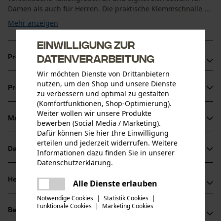
Damen als auch für Herren. Die praktische Klemmschnalle ...
Mehr anzeigen
Einwilligung zur
Datenverarbeitung
Produktvorteile
Wir möchten Dienste von Drittanbietern
Strapazierfähiges Material und hochwertige Verarbeitung
nutzen, um den Shop und unsere Dienste
Produktinformationen
für langlebigen Einsatz
zu verbessern und optimal zu gestalten
(Komfortfunktionen, Shop-Optimierung).
Mit Gummizug ausgestattet – für zusätzliche Flexibilität
Weiter wollen wir unsere Produkte
und optimale Bewegungsfreiheit
Material & Pflege
bewerben (Social Media / Marketing).
Produktdetails
Kleinere Werkzeuge wie Scheren, Messer oder
Dafür können Sie hier Ihre Einwilligung
erteilen und jederzeit widerrufen. Weitere
Handschuhe lassen sich mit Karabinern an dem soliden
Aktivitätstyp
Datenblätter
Informationen dazu finden Sie in unserer
Material
Passform optimieren
Gürtel sicher und griffbereit befestigen
Datenschutzerklärung
.
Produktsicherheitsdatenblatt (PDF)
teilen
Materialart
Herstellerinformationen
Es ist ein Fehler aufgetreten. Bitte
Alle Dienste erlauben
Polypropylen
teilen
Altersgruppe
versuchen Sie es erneut.
Notwendige Cookies
|
Statistik Cookies
|
Outfit International A/S
Erwachsener
Funktionale Cookies
|
Marketing Cookies
mail
Bewertungen
(0)
Greve Main 10