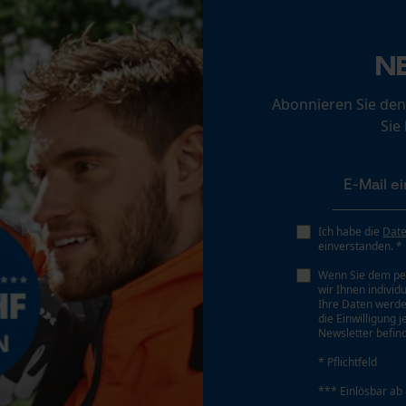
Loop54 Personalization
Schrägschnitt
Nein
Personalisierte Startseite
N
Gespeicherter Warenkorb
Abonnieren Sie den
Persönliche Begrüßung
Werkzeugloser Kettenwechsel
Sie
Nein
Geo-IP und User Detection
YouTube-Videos
Google Maps
Kontaktaufnahme per Chat
Ich habe die
Dat
Akku/Batterie enthalten
einverstanden. *
Akku/Batterien nicht im Lieferumfang enthalten
Wenn Sie dem pe
wir Ihnen individ
Marketing Cookies
Ihre Daten werde
die Einwilligung 
Newsletter befind
* Pflichtfeld
Google Global Site Tag
*** Einlösbar ab