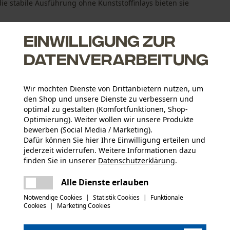
ie stabile Ausführung ohne Kunststoffinlays bieten sie
Einwilligung zur
Datenverarbeitung
Wir möchten Dienste von Drittanbietern nutzen, um
den Shop und unsere Dienste zu verbessern und
optimal zu gestalten (Komfortfunktionen, Shop-
Optimierung). Weiter wollen wir unsere Produkte
bewerben (Social Media / Marketing).
Dafür können Sie hier Ihre Einwilligung erteilen und
jederzeit widerrufen. Weitere Informationen dazu
finden Sie in unserer
Datenschutzerklärung
.
Altersgruppe
teilen
Erwachsener
Es ist ein Fehler aufgetreten. Bitte
Alle Dienste erlauben
versuchen Sie es erneut.
mail
Notwendige Cookies
|
Statistik Cookies
|
Funktionale
Hauptmaterial
Cookies
|
Marketing Cookies
Synthetik-Mix
Artikelgewicht
170.0 g