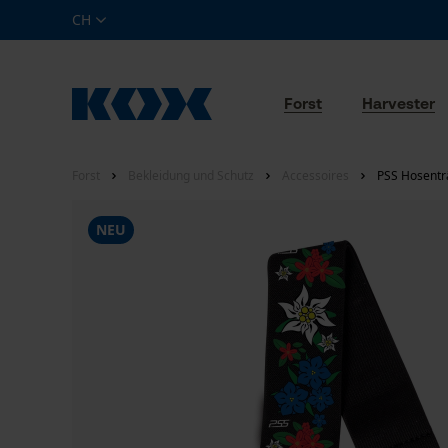
CH
Forst
Harvester
Forst
Bekleidung und Schutz
Accessoires
PSS Hosentr
NEU