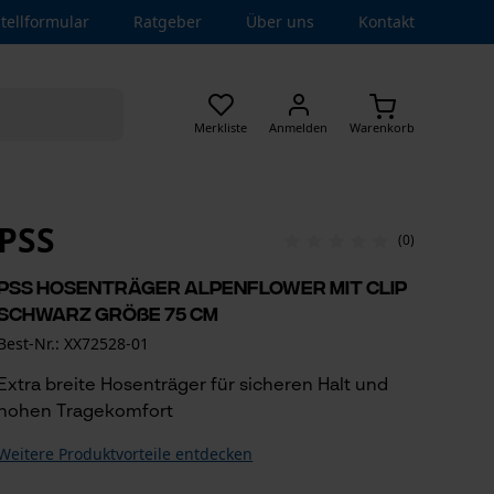
tellformular
Ratgeber
Über uns
Kontakt
Merkliste
Anmelden
Warenkorb
PSS
(0)
PSS Hosenträger Alpenflower mit Clip
Schwarz Größe 75 cm
Best-Nr.: XX72528-01
Extra breite Hosenträger für sicheren Halt und
hohen Tragekomfort
Weitere Produktvorteile entdecken