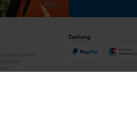
Microsoft Advertising Universal Event
Tracking
Survicate
Zahlung
te Qualität von KOX
bwicklung
kruf
mular
Oregon Tool GmbH
mular
KOX – Partner in Forst und Garte
Zentrale:
Lise-Meitner-Str. 4
iderrufen
D-70736 Fellbach