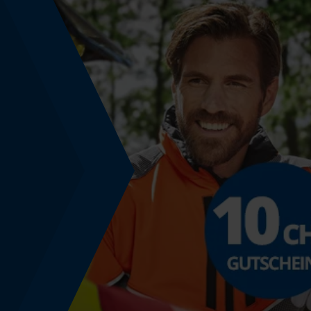
Phasenwender
Nein
Werkzeuglose Kettenspannung
Nein
Energie & Leistung
Akku-Kapazitätsanzeige
Nein
Powerbank-Funktion
Nein