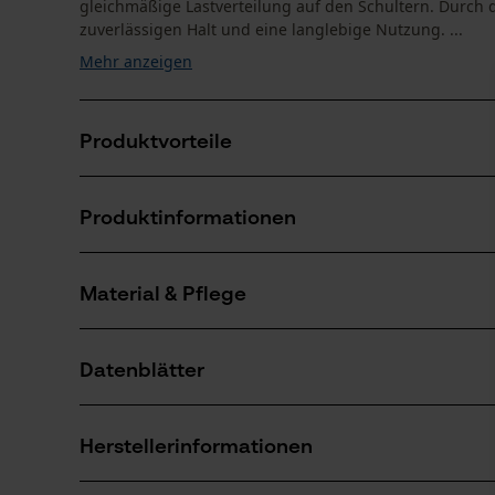
gleichmäßige Lastverteilung auf den Schultern. Durch d
zuverlässigen Halt und eine langlebige Nutzung. ...
Mehr anzeigen
Produktvorteile
Elastisches Material für flexible Anpassung
Produktinformationen
Vorderseitig verstellbar für individuelle Passform
Stabiler Halt ohne Kunststoffinlays
Material & Pflege
Produktdetails
Aktivitätstyp
Datenblätter
Befestigen, Arbeiten
Material
Produktsicherheitsdatenblatt (PDF)
Materialart
Herstellerinformationen
Polyester, Polyamid, Nylon-Elasthan
Anzahl Teile
1 Stk