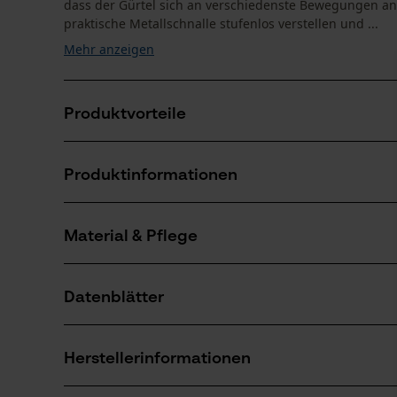
dass der Gürtel sich an verschiedenste Bewegungen an
praktische Metallschnalle stufenlos verstellen und ...
Mehr anzeigen
Produktvorteile
Schnalle mit HH® WW-Logo
Produktinformationen
Stufenloser Verstellmechanismus
Material & Pflege
Produktdetails
Aktivitätstyp
Datenblätter
Passform optimieren
Material
Produktsicherheitsdatenblatt (PDF)
Materialart
Herstellerinformationen
Baumwolle, Nylon-Elasthan
Anzahl Teile
1 Stk