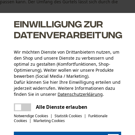
passen kann. Der Umfang des Gürtels lässt sich durch die
Einwilligung zur
Datenverarbeitung
Wir möchten Dienste von Drittanbietern nutzen, um
den Shop und unsere Dienste zu verbessern und
optimal zu gestalten (Komfortfunktionen, Shop-
Optimierung). Weiter wollen wir unsere Produkte
bewerben (Social Media / Marketing).
Dafür können Sie hier Ihre Einwilligung erteilen und
jederzeit widerrufen. Weitere Informationen dazu
finden Sie in unserer
Datenschutzerklärung
.
Altersgruppe
teilen
Erwachsener
Es ist ein Fehler aufgetreten. Bitte
Alle Dienste erlauben
versuchen Sie es erneut.
mail
Notwendige Cookies
|
Statistik Cookies
|
Funktionale
Hauptmaterial
Cookies
|
Marketing Cookies
Naturfasern
Applikationen
Logoprägung, Logodruck