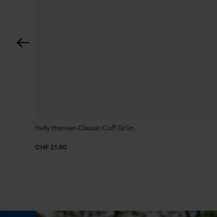
Tragegefühl
Stretchig
Volumen
48000 cm³
Helly Hansen Classic Cuff Grün
Technische Spezifikationen
CHF 21.90
Automatische Kettenschmierung
Nein
Form
gerade