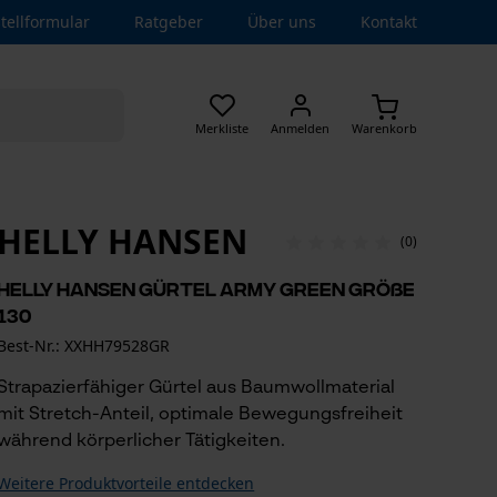
tellformular
Ratgeber
Über uns
Kontakt
Merkliste
Anmelden
Warenkorb
HELLY HANSEN
(0)
Helly Hansen Gürtel Army Green Größe
130
Best-Nr.: XXHH79528GR
Strapazierfähiger Gürtel aus Baumwollmaterial
mit Stretch-Anteil, optimale Bewegungsfreiheit
während körperlicher Tätigkeiten.
Weitere Produktvorteile entdecken