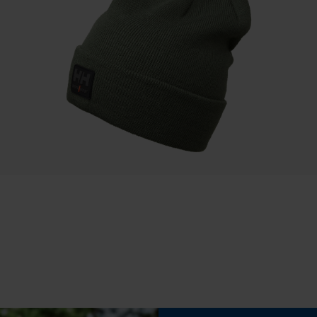
UV-Schutz
Speichern der Auswahl zur
UPF 40 Schutz gemäß UV-Standard 801 - Starke
Datenverarbeitung
Schutzwirkung für Arbeiter in sonnenexponierten
Econda Tag Manager
Umgebungen, fördert die Gesundheit der Haut
bei Outdoor-Arbeiten.
Statistik Cookies
Econda Analytics
Mouseflow Web Analytics Tool
Fact-Finder Tracking
Eigenschaft
Robust, Strapazierfähig, Elastisch
Funktionale Cookies
Häckselfunktion
Nein