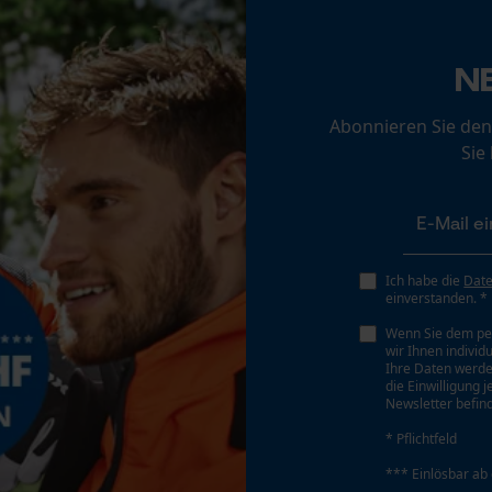
Loop54 Personalization
Schrägschnitt
Personalisierte Startseite
N
Nein
Gespeicherter Warenkorb
Abonnieren Sie den
Persönliche Begrüßung
Sie
Werkzeugloser Kettenwechsel
Geo-IP und User Detection
Nein
YouTube-Videos
Google Maps
Kontaktaufnahme per Chat
Ich habe die
Dat
einverstanden. *
Akku/Batterie enthalten
Wenn Sie dem pe
Akku/Batterien nicht im Lieferumfang enthalten
wir Ihnen individ
Marketing Cookies
Ihre Daten werde
die Einwilligung 
Newsletter befind
* Pflichtfeld
Google Global Site Tag
*** Einlösbar ab