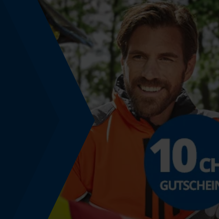
Phasenwender
Nein
Werkzeuglose Kettenspannung
Nein
Energie & Leistung
Akku-Kapazitätsanzeige
Nein
Powerbank-Funktion
Nein