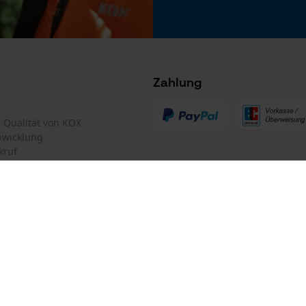
Microsoft Advertising Universal Event
Tracking
Survicate
Zahlung
te Qualität von KOX
bwicklung
kruf
mular
Oregon Tool GmbH
mular
KOX – Partner in Forst und Garte
Zentrale:
Lise-Meitner-Str. 4
iderrufen
D-70736 Fellbach