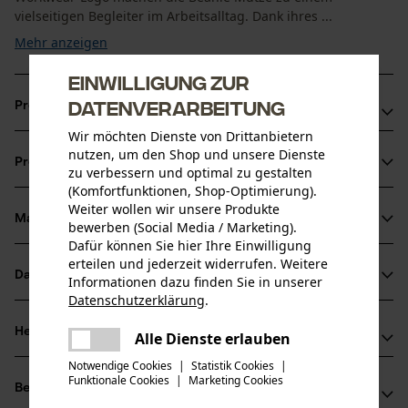
vielseitigen Begleiter im Arbeitsalltag. Dank ihres ...
Mehr anzeigen
Einwilligung zur
Datenverarbeitung
Produktvorteile
Wir möchten Dienste von Drittanbietern
Beanie Mütze hält Kopf und Ohren zuverlässig warm
nutzen, um den Shop und unsere Dienste
Produktinformationen
Nachhaltig durch 99 % recyceltes Polyester
zu verbessern und optimal zu gestalten
(Komfortfunktionen, Shop-Optimierung).
Elastisches Material für eine optimale Passform
Weiter wollen wir unsere Produkte
Material & Pflege
bewerben (Social Media / Marketing).
Produktdetails
Dafür können Sie hier Ihre Einwilligung
erteilen und jederzeit widerrufen. Weitere
Aktivitätstyp
Datenblätter
Informationen dazu finden Sie in unserer
Material
Arbeiten, Campen, Jagen, Schützen, Tarnen,
Datenschutzerklärung
.
Wandern
Produktsicherheitsdatenblatt (PDF)
teilen
Materialart
Herstellerinformationen
Es ist ein Fehler aufgetreten. Bitte
Alle Dienste erlauben
Polyester
teilen
versuchen Sie es erneut.
Notwendige Cookies
|
Statistik Cookies
|
Hersteller
Altersgruppe
Funktionale Cookies
|
Marketing Cookies
mail
Bewertungen
(0)
Helly Hansen AS
Erwachsener