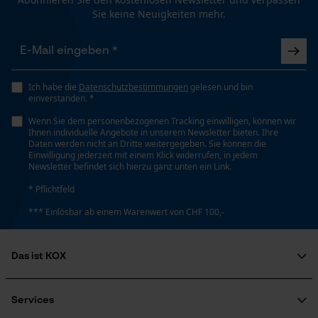
Funktionale Cookies
Tragegefühl
Sie keine Neuigkeiten mehr.
Bequem
Loop54 Personalization
Volumen
Personalisierte Startseite
72000 cm³
Ich habe die
Datenschutzbestimmungen
gelesen und bin
einverstanden. *
Gespeicherter Warenkorb
Wenn Sie dem personenbezogenen Tracking einwilligen, können wir
Persönliche Begrüßung
Ihnen individuelle Angebote in unserem Newsletter bieten. Ihre
Wetterlage
Daten werden nicht an Dritte weitergegeben. Sie können die
Kalt und frostig, gemäßigtes Wetter, Bewölkt und
Geo-IP und User Detection
Einwilligung jederzeit mit einem Klick widerrufen, in jedem
kühl, anspruchsvolle Wetterlage
Newsletter befindet sich hierzu ganz unten ein Link.
YouTube-Videos
* Pflichtfeld
Google Maps
*** Einlösbar ab einem Warenwert von CHF 100,-
Kontaktaufnahme per Chat
Technische Spezifikationen
Automatische Kettenschmierung
Das ist KOX
Nein
Marketing Cookies
Über uns
Soziales Engagement
Services
Ratgeber