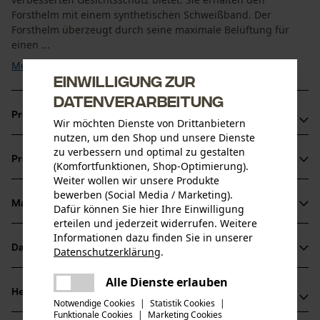
Forsthelm mit einem synthetischen Schweißband. Der
Forsthelm überzeugt durch seine maximale Belüftung für
einen ...
Mehr anzeigen
Einwilligung zur
Datenverarbeitung
Produktvorteile
Wir möchten Dienste von Drittanbietern
nutzen, um den Shop und unsere Dienste
Kopfschutz Kombination mit großem Nylon Mesh
zu verbessern und optimal zu gestalten
Produktinformationen
(Komfortfunktionen, Shop-Optimierung).
Gittervisier
Weiter wollen wir unsere Produkte
Bequeme 6 Punkt-Innenausstattung aus Kunststoff
bewerben (Social Media / Marketing).
Kopfweite verstellbar mittels Lochband
Material & Pflege
Dafür können Sie hier Ihre Einwilligung
Produktdetails
erteilen und jederzeit widerrufen. Weitere
Informationen dazu finden Sie in unserer
Aktivitätstyp
Datenblätter
Datenschutzerklärung
.
Material
Schützen, Aufenthalt in lauter Umgebung
teilen
Produktsicherheitsdatenblatt (PDF)
Es ist ein Fehler aufgetreten. Bitte
Alle Dienste erlauben
Details Polsterung
teilen
Herstellerinformationen
versuchen Sie es erneut.
Notwendige Cookies
|
Statistik Cookies
|
Stirn-Polster
Altersgruppe
Funktionale Cookies
|
Marketing Cookies
mail