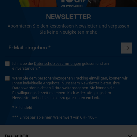
Funktionale Cookies
Newsletter
Jahreszeit
Abonnieren Sie den kostenlosen Newsletter und verpassen
Ganzjahresartikel
Sie keine Neuigkeiten mehr.
Loop54 Personalization
Personalisierte Startseite
Lieferumfang
Gespeicherter Warenkorb
1 x Forsthelm mit Visier und Gehörschutz
Persönliche Begrüßung
Ich habe die
Datenschutzbestimmungen
gelesen und bin
einverstanden. *
Geo-IP und User Detection
Volumen
Wenn Sie dem personenbezogenen Tracking einwilligen, können wir
YouTube-Videos
Ihnen individuelle Angebote in unserem Newsletter bieten. Ihre
12600 cm³
Daten werden nicht an Dritte weitergegeben. Sie können die
Google Maps
Einwilligung jederzeit mit einem Klick widerrufen, in jedem
Newsletter befindet sich hierzu ganz unten ein Link.
Kontaktaufnahme per Chat
* Pflichtfeld
Technische Spezifikationen
*** Einlösbar ab einem Warenwert von CHF 100,-
Art Visier
Marketing Cookies
Feinmaschiges Visier, Grobmaschiges Visier
Das ist KOX