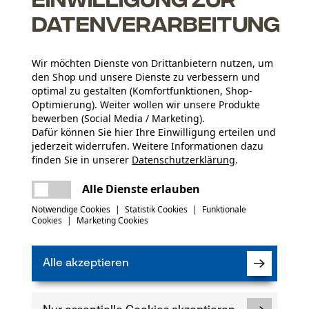
Datenverarbeitung
Wir möchten Dienste von Drittanbietern nutzen, um
den Shop und unsere Dienste zu verbessern und
optimal zu gestalten (Komfortfunktionen, Shop-
Optimierung). Weiter wollen wir unsere Produkte
Altersgruppe
bewerben (Social Media / Marketing).
Erwachsener
Dafür können Sie hier Ihre Einwilligung erteilen und
jederzeit widerrufen. Weitere Informationen dazu
Materialstärke
finden Sie in unserer
Datenschutzerklärung
.
7.0 mm
Artikelgewicht
teilen
Es ist ein Fehler aufgetreten. Bitte
Alle Dienste erlauben
3570.0 g
versuchen Sie es erneut.
mail
Notwendige Cookies
|
Statistik Cookies
|
Funktionale
(0)
Cookies
|
Marketing Cookies
Oberflächenbeschichtung
Glanzbeschichtung, Lackierte Oberfläche
Güteklasse
Güteklasse 10
Alle akzeptieren
Produkt weiterempfehlen