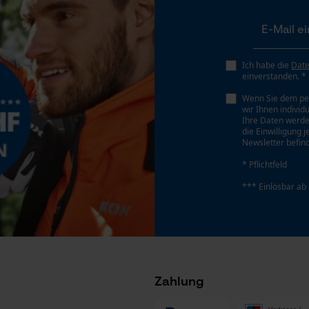
Gespeicherter Warenkorb
Persönliche Begrüßung
Geo-IP und User Detection
Ich habe die
Dat
YouTube-Videos
einverstanden. *
Google Maps
Wenn Sie dem pe
wir Ihnen individ
Kontaktaufnahme per Chat
Ihre Daten werde
die Einwilligung 
Newsletter befind
* Pflichtfeld
Marketing Cookies
*** Einlösbar ab
Hersteller-Artikelnummer
Google Global Site Tag
34613
Microsoft Advertising Universal Event
Tracking
Zahlung
Survicate