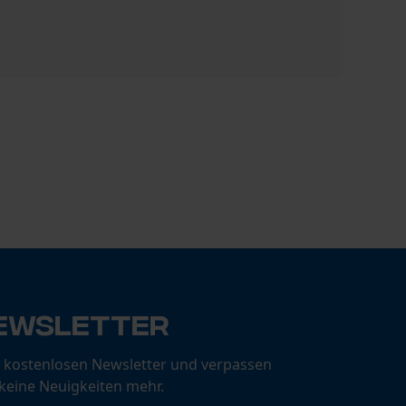
Vierkantke
CHF 47.90
ewsletter
 kostenlosen Newsletter und verpassen
 keine Neuigkeiten mehr.