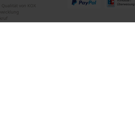
te Qualität von KOX
bwicklung
kruf
mular
Oregon Tool GmbH
mular
KOX – Partner in Forst und Garte
Zentrale:
Lise-Meitner-Str. 4
iderrufen
D-70736 Fellbach
Retouren-Adresse:
Beim Erlenwäldchen 14/2
71522 Backnang
Deutschland
Telefon Erreichbarkeit:
Mo.-Fr.: 07:00 - 18:00 Uhr