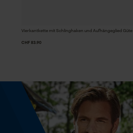
Häckselfunktion
Nein
Vierkantkette mit Schlinghaken und Aufhängeglied Güte 
CHF 83.90
Schrägschnitt
Nein
Werkzeugloser Kettenwechsel
Nein
Energie & Leistung
Akku-Kapazitätsanzeige
Nein