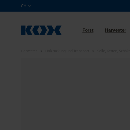
CH
Forst
Harvester
Harvester
Holzrückung und Transport
Seile, Ketten, Schäk