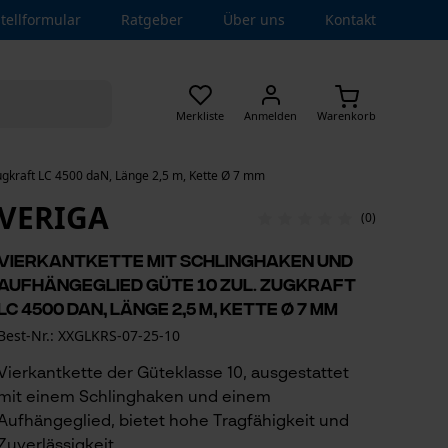
tellformular
Ratgeber
Über uns
Kontakt
Merkliste
Anmelden
Warenkorb
ugkraft LC 4500 daN, Länge 2,5 m, Kette Ø 7 mm
VERIGA
(0)
Vierkantkette mit Schlinghaken und
Aufhängeglied Güte 10 zul. Zugkraft
LC 4500 daN, Länge 2,5 m, Kette Ø 7 mm
Best-Nr.: XXGLKRS-07-25-10
Vierkantkette der Güteklasse 10, ausgestattet
mit einem Schlinghaken und einem
Aufhängeglied, bietet hohe Tragfähigkeit und
Zuverlässigkeit