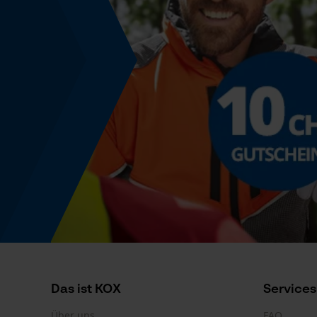
Powerbank-Funktion
Nein
Farbgebung
Farbe
Blau
Produktkennzeichnung
EAN
3838723346139
Das ist KOX
Services
Über uns
FAQ