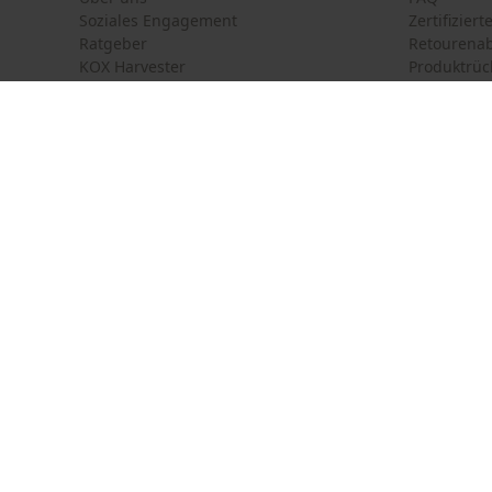
Soziales Engagement
Zertifizier
Ratgeber
Retourena
KOX Harvester
Produktrüc
Newsletter-Anmeldung
Land auswählen
Kontakt
Deutschland
France
Kontaktfor
Österreich
Suisse
Bestellfor
Belgique
België
Newsletter
Nederland
Vertrag w