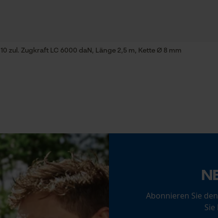
Statistik Cookies
Phasenwender
Nein
10 zul. Zugkraft LC 6000 daN, Länge 2,5 m, Kette Ø 8 mm
Werkzeuglose Kettenspannung
Econda Analytics
Nein
Mouseflow Web Analytics Tool
Fact-Finder Tracking
Zugkraft
4500 daN
Funktionale Cookies
N
Loop54 Personalization
Akku/Batterie enthalten
Abonnieren Sie den
Akku/Batterien nicht im Lieferumfang enthalten
Personalisierte Startseite
Sie