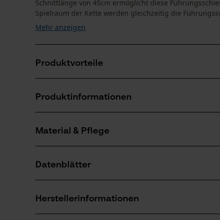
Schnittlänge von 45cm ermöglicht diese Führungsschi
Spielraum der Kette werden gleichzeitig die Führungssc
Mehr anzeigen
Produktvorteile
Leichter: Besseres Handling bei weniger Kraftaufwa
Produktinformationen
Haltbarer: Längere Nutzungsdauer durch neu gestalt
Stärker: Hohe Festigkeit trotz schmaler Form durc
Material & Pflege
Produktdetails
Aktivitätstyp
Datenblätter
Sägen
Material
Herstellerdatenblatt (PDF)
Hauptmaterial
Herstellerinformationen
Stahl
Anzahl Teile
1 Stk