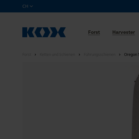
CH
Forst
Harvester
Forst
Ketten und Schienen
Führungsschienen
Oregon 