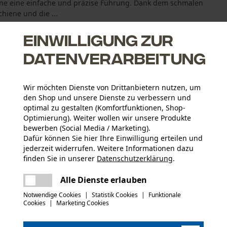
ene eine einfache und präzise Führung. Dank dem schmalen
hiene und die ...
Einwilligung zur
Datenverarbeitung
Wir möchten Dienste von Drittanbietern nutzen, um
nd, durch die Verwendung von Aluminium statt Stahl
den Shop und unsere Dienste zu verbessern und
ete Umlenksterne und härtere Laufflächen
optimal zu gestalten (Komfortfunktionen, Shop-
h Klebetechnologie aus dem Flugzeugbau
Optimierung). Weiter wollen wir unsere Produkte
bewerben (Social Media / Marketing).
Dafür können Sie hier Ihre Einwilligung erteilen und
jederzeit widerrufen. Weitere Informationen dazu
finden Sie in unserer
Datenschutzerklärung
.
Altersgruppe
teilen
Erwachsener
Es ist ein Fehler aufgetreten. Bitte
Alle Dienste erlauben
versuchen Sie es erneut.
mail
Notwendige Cookies
|
Statistik Cookies
|
Funktionale
Oberflächenbeschichtung
Cookies
|
Marketing Cookies
Lackierte Oberfläche
Anzahl Treibglieder
68