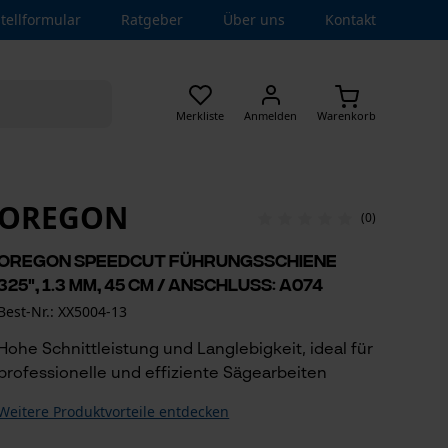
tellformular
Ratgeber
Über uns
Kontakt
Merkliste
Anmelden
Warenkorb
OREGON
(0)
Oregon SpeedCut Führungsschiene
325", 1.3 mm, 45 cm / Anschluss: A074
Best-Nr.: XX5004-13
Hohe Schnittleistung und Langlebigkeit, ideal für
professionelle und effiziente Sägearbeiten
Weitere Produktvorteile entdecken