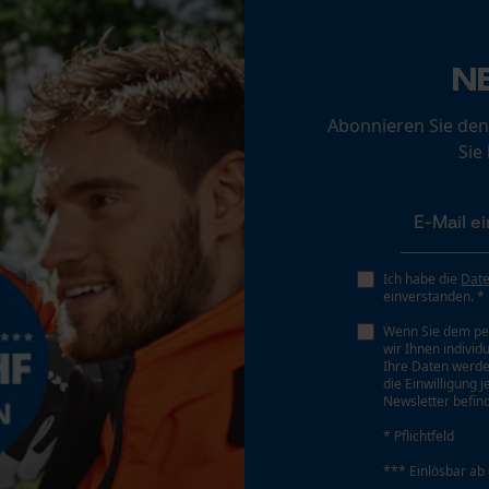
Loop54 Personalization
Werkzeugloser Kettenwechsel
Personalisierte Startseite
Nein
N
Gespeicherter Warenkorb
Abonnieren Sie den
Persönliche Begrüßung
Sie
Geo-IP und User Detection
Akku/Batterie enthalten
YouTube-Videos
Akku/Batterien nicht im Lieferumfang enthalten
Google Maps
Kontaktaufnahme per Chat
Ich habe die
Dat
einverstanden. *
Wenn Sie dem pe
wir Ihnen individ
Marketing Cookies
Ihre Daten werde
die Einwilligung 
Newsletter befind
* Pflichtfeld
Google Global Site Tag
*** Einlösbar ab