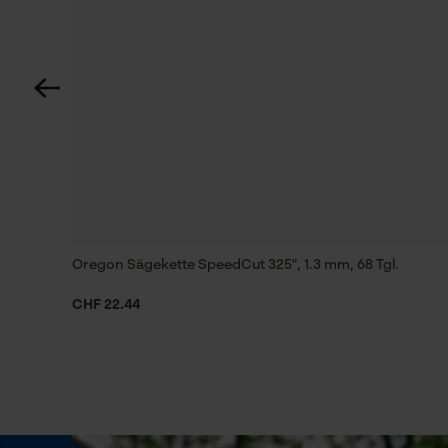
Technische Spezifikationen
Automatische Kettenschmierung
Nein
Häckselfunktion
Nein
Oregon Sägekette SpeedCut 325", 1.3 mm, 68 Tgl.
Schrägschnitt
CHF 22.44
Nein
Treibglied Nutstärke MM
1.3 mm