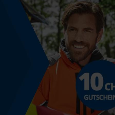
Werkzeuglose Kettenspannung
Nein
Energie & Leistung
Akku-Kapazitätsanzeige
Nein
Powerbank-Funktion
Nein
Farbgebung
Farbe
Grau-Mehrfarbig