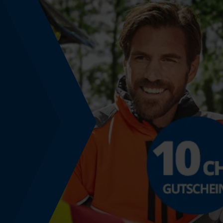
1.5 mm
Werkzeuglose Kettenspannung
Nein
Energie & Leistung
Akku-Kapazitätsanzeige
Nein
Powerbank-Funktion
Nein
Nutzung & Gebrauch