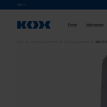
CH
Forst
Harvester
Forst
Ketten und Schienen
Führungsschienen
KOX Tri-