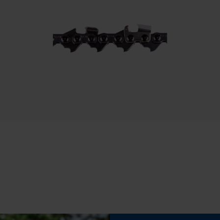
rima, wärmstens zu empfehlen.
Speichern der Auswahl zur
Datenverarbeitung
Econda Tag Manager
Eigenschaft
Statistik Cookies
Hohe Stabilität, Leicht, Lange Lebensdauer, Hohe
Schnittleistung
Econda Analytics
Phasenwender
Nein
Mouseflow Web Analytics Tool
Fact-Finder Tracking
Teilung
3/8"
Funktionale Cookies
Treibgliedstärke/Nutbreite