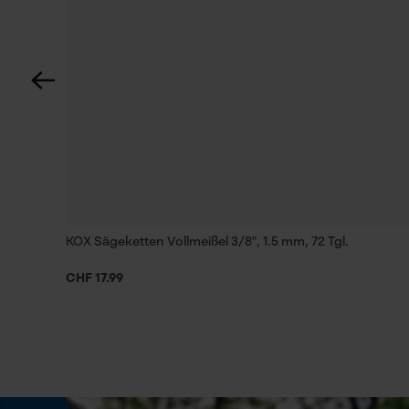
Längsschnitt sind verschwindend gering. P
50 cm
Technische Spezifikationen
josef neumeier
Automatische Kettenschmierung
Nein
Häckselfunktion
KOX Sägeketten Vollmeißel 3/8", 1.5 mm, 72 Tgl.
Nein
CHF 17.99
Schrägschnitt
Nein
Treibglied Nutstärke MM