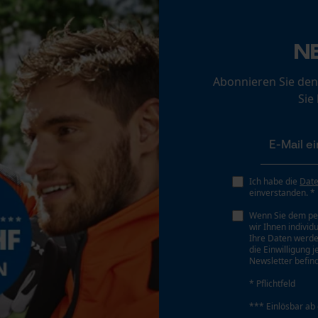
0.058 in
Loop54 Personalization
Personalisierte Startseite
N
Werkzeugloser Kettenwechsel
Gespeicherter Warenkorb
Nein
Abonnieren Sie den
Persönliche Begrüßung
Sie
Geo-IP und User Detection
YouTube-Videos
Google Maps
Akku/Batterie enthalten
Kontaktaufnahme per Chat
Akku/Batterien nicht im Lieferumfang enthalten
Ich habe die
Dat
einverstanden. *
Wenn Sie dem pe
wir Ihnen individ
Marketing Cookies
Ihre Daten werde
die Einwilligung 
Newsletter befind
* Pflichtfeld
Google Global Site Tag
*** Einlösbar ab