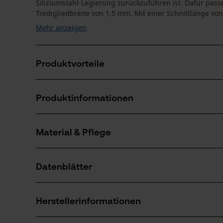
Siliziumstahl-Legierung zurückzuführen ist. Dafür passe
Treibgliedbreite von 1,5 mm. Mit einer Schnittlänge von 
Mehr anzeigen
Produktvorteile
Geringeres Gewicht gegenüber Vollstahl-Führungss
Produktinformationen
Mit praktischer Sperre, die das Schmiermittel nicht e
Erhöhte Lebensdauer und Schnittleistung von Kette
Material & Pflege
Produktdetails
Aktivitätstyp
Datenblätter
Sägen
Material
Produktsicherheitsdatenblatt (PDF)
Hauptmaterial
Herstellerinformationen
Stahl
Anzahl Teile
1 Stk