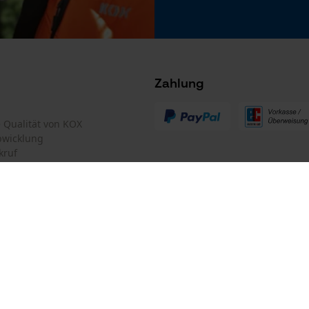
Microsoft Advertising Universal Event
Tracking
.
Survicate
Zahlung
te Qualität von KOX
bwicklung
kruf
mular
Oregon Tool GmbH
Führungsschienen-Typ
mular
KOX – Partner in Forst und Garte
Tri-Star
Zentrale:
Lise-Meitner-Str. 4
iderrufen
D-70736 Fellbach