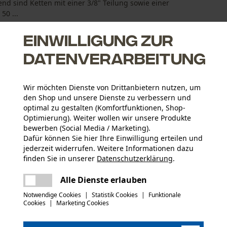
nd sind Ketten mit einer 3/8" Teilung sowie einer
50 ...
Einwilligung zur
Datenverarbeitung
Wir möchten Dienste von Drittanbietern nutzen, um
chienen
den Shop und unsere Dienste zu verbessern und
ntweichen lässt.
optimal zu gestalten (Komfortfunktionen, Shop-
 und Schiene
Optimierung). Weiter wollen wir unsere Produkte
bewerben (Social Media / Marketing).
Dafür können Sie hier Ihre Einwilligung erteilen und
jederzeit widerrufen. Weitere Informationen dazu
finden Sie in unserer
Datenschutzerklärung
.
Altersgruppe
teilen
Erwachsener
Es ist ein Fehler aufgetreten. Bitte
Alle Dienste erlauben
versuchen Sie es erneut.
mail
Notwendige Cookies
|
Statistik Cookies
|
Funktionale
Oberflächenbeschichtung
Cookies
|
Marketing Cookies
Lackierte Oberfläche
Anzahl Treibglieder
72