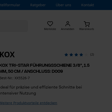
tellformular
Ratgeber
Über uns
Kontakt
Merkliste
Anmelden
Warenkorb
KOX
(2)
KOX Tri-Star Führungsschiene 3/8", 1.5
mm, 50 cm / Anschluss: D009
Best-Nr.: XX5526-7
Ideal für präzise und effiziente Schnitte bei
intensiver Nutzung
Weitere Produktvorteile entdecken