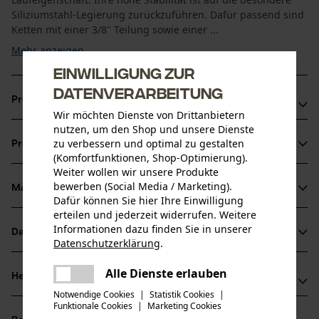
Siliziumstahl-Legierung zurückzuführen. Dafür passend sind
Ketten mit einer 3/8" Teilung sowie einer ...
Mehr anzeigen
Einwilligung zur
Datenverarbeitung
Produktvorteile
Wir möchten Dienste von Drittanbietern
nutzen, um den Shop und unsere Dienste
Weniger Gewicht gegenüber Vollstahl-Führungsschienen
zu verbessern und optimal zu gestalten
Produktinformationen
Mit praktischer Sperre, die das Schmiermittel nicht
(Komfortfunktionen, Shop-Optimierung).
entweichen lässt.
Weiter wollen wir unsere Produkte
bewerben (Social Media / Marketing).
Erhöhte Lebensdauer und Schnittleistung von Kette und
Material & Pflege
Produktdetails
Dafür können Sie hier Ihre Einwilligung
Schiene
erteilen und jederzeit widerrufen. Weitere
Aktivitätstyp
Informationen dazu finden Sie in unserer
Datenblätter
Material
Datenschutzerklärung
.
Sägen
teilen
Produktsicherheitsdatenblatt (PDF)
Es ist ein Fehler aufgetreten. Bitte
Alle Dienste erlauben
Hauptmaterial
Herstellerinformationen
teilen
versuchen Sie es erneut.
Stahl
Altersgruppe
Notwendige Cookies
|
Statistik Cookies
|
Funktionale Cookies
|
Marketing Cookies
Oregon Tool GmbH
mail
Erwachsener