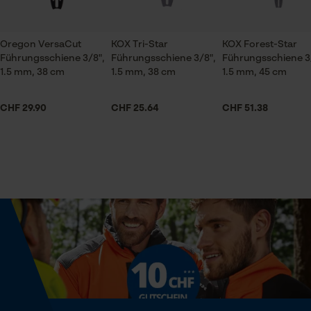
Prüfung setzen von Cookies
Jahreszeit
Session ID
Ganzjahresartikel
Oregon VersaCut
KOX Tri-Star
KOX Forest-Star
Speichern der Auswahl zur
Führungsschiene 3/8",
Führungsschiene 3/8",
Führungsschiene 3
Datenverarbeitung
1.5 mm, 38 cm
1.5 mm, 38 cm
1.5 mm, 45 cm
Econda Tag Manager
Lieferumfang
1 x Führungsschiene
CHF 29.90
CHF 25.64
CHF 51.38
Statistik Cookies
Größe & Maße
Schienenlänge
38 cm
Econda Analytics
Mouseflow Web Analytics Tool
Technische Spezifikationen
Fact-Finder Tracking
Automatische Kettenschmierung
Nein