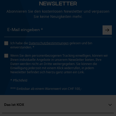
Newsletter
Funktionale Cookies
Abonnieren Sie den kostenlosen Newsletter und verpassen
Eigenschaft
Sie keine Neuigkeiten mehr.
Robust, Hohe Stabilität, Leicht, Lange Lebensdauer,
Loop54 Personalization
Hohe Schnittleistung
Personalisierte Startseite
Gespeicherter Warenkorb
Ich habe die
Datenschutzbestimmungen
gelesen und bin
Häckselfunktion
einverstanden. *
Persönliche Begrüßung
Nein
Wenn Sie dem personenbezogenen Tracking einwilligen, können wir
Geo-IP und User Detection
Ihnen individuelle Angebote in unserem Newsletter bieten. Ihre
Daten werden nicht an Dritte weitergegeben. Sie können die
YouTube-Videos
Einwilligung jederzeit mit einem Klick widerrufen, in jedem
Phasenwender
Newsletter befindet sich hierzu ganz unten ein Link.
Google Maps
Nein
* Pflichtfeld
Kontaktaufnahme per Chat
*** Einlösbar ab einem Warenwert von CHF 100,-
Schrägschnitt
Nein
Marketing Cookies
Das ist KOX
Über uns