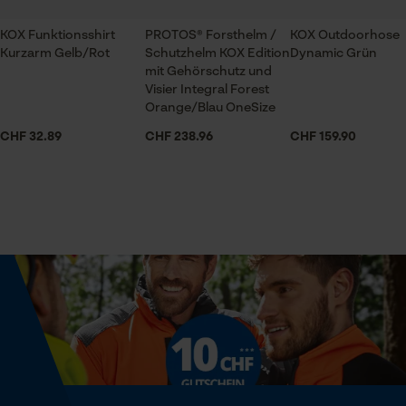
KOX Funktionsshirt
PROTOS® Forsthelm /
KOX Outdoorhose
Prüfung setzen von Cookies
Kurzarm Gelb/Rot
Schutzhelm KOX Edition
Dynamic Grün
mit Gehörschutz und
Session ID
Visier Integral Forest
Speichern der Auswahl zur
Orange/Blau OneSize
Datenverarbeitung
CHF 32.89
CHF 238.96
CHF 159.90
Econda Tag Manager
Statistik Cookies
Econda Analytics
Mouseflow Web Analytics Tool
Fact-Finder Tracking