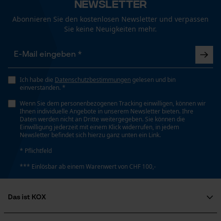
Newsletter
Abonnieren Sie den kostenlosen Newsletter und verpassen
Funktionale Cookies
Sie keine Neuigkeiten mehr.
Loop54 Personalization
Ich habe die
Datenschutzbestimmungen
gelesen und bin
Personalisierte Startseite
einverstanden. *
Gespeicherter Warenkorb
Wenn Sie dem personenbezogenen Tracking einwilligen, können wir
Ihnen individuelle Angebote in unserem Newsletter bieten. Ihre
Persönliche Begrüßung
Daten werden nicht an Dritte weitergegeben. Sie können die
Einwilligung jederzeit mit einem Klick widerrufen, in jedem
Geo-IP und User Detection
Newsletter befindet sich hierzu ganz unten ein Link.
YouTube-Videos
* Pflichtfeld
Google Maps
*** Einlösbar ab einem Warenwert von CHF 100,-
Kontaktaufnahme per Chat
Das ist KOX
Marketing Cookies
Über uns